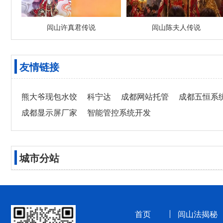
闾山许真君传说
闾山陈夫人传说
友情链接
熊大爷现包水饺
科宁达
成都网站托管
成都五恒系
成都显示屏厂家
智能管控系统开发
城市分站
首页
闾山法揭秘