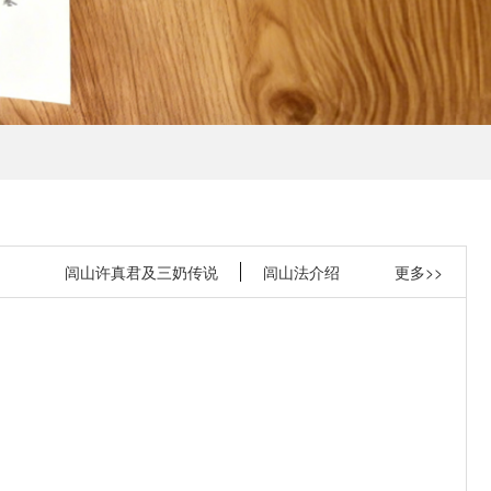
闾山许真君及三奶传说
闾山法介绍
更多>>