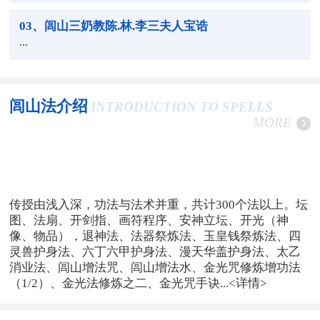
03
、闾山三奶教陈.林.李三夫人宝诰
...
闾山法介绍
INTRODUCTION TO SPELLS
MORE
传授由浅入深，功法与法术并重，共计300个法以上。坛
图、法扇、开剑指、画符程序、安神立坛、开光（神
像、物品），退神法、法器祭炼法、玉皇钱祭炼法、四
灵兽护身法、六丁六甲护身法、漫天华盖护身法、太乙
消业法、闾山增法咒、闾山增法水、金光咒修炼增功法
（1/2）、金光法修炼之二、金光咒手诀...
<详情>