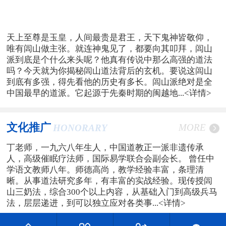
天上至尊是玉皇，人间最贵是君王，天下鬼神皆敬仰，
唯有闾山做主张。就连神鬼见了，都要向其叩拜，闾山
派到底是个什么来头呢？他真有传说中那么高强的道法
吗？今天就为你揭秘闾山道法背后的玄机。要说这闾山
到底有多强，得先看他的历史有多长。闾山派绝对是全
中国最早的道派。它起源于先秦时期的闽越地...
<详情>
文化推广
MORE
HONORARY
丁老师，一九六八年生人，中国道教正一派非遗传承
人，高级催眠疗法师，国际易学联合会副会长。 曾任中
学语文教师八年。师德高尚，教学经验丰富，条理清
晰。从事道法研究多年，有丰富的实战经验。现传授闾
山三奶法，综合300个以上内容，从基础入门到高级兵马
法，层层递进，到可以独立应对各类事...
<详情>