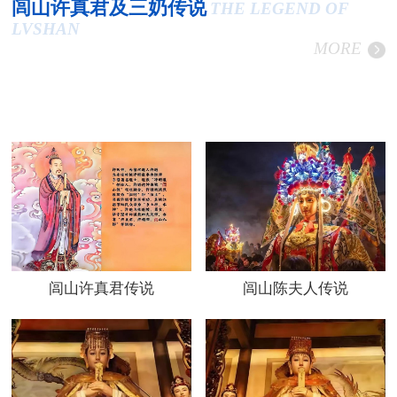
闾山许真君及三奶传说
THE LEGEND OF
LVSHAN
MORE
闾山许真君传说
闾山陈夫人传说