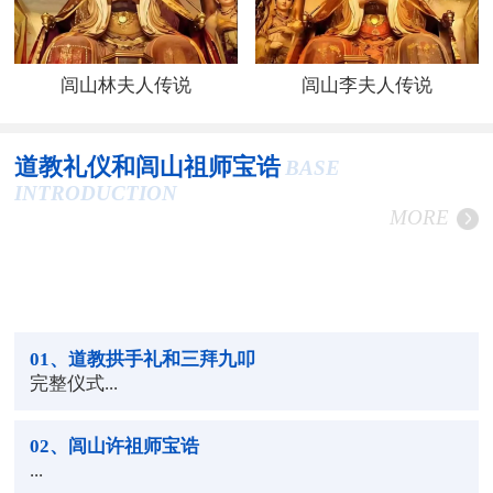
闾山林夫人传说
闾山李夫人传说
道教礼仪和闾山祖师宝诰
BASE
INTRODUCTION
MORE
01
、道教拱手礼和三拜九叩
完整仪式...
02
、闾山许祖师宝诰
...