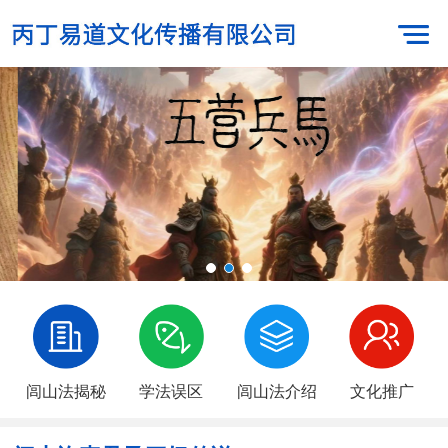
闾山法揭秘
学法误区
闾山法介绍
文化推广