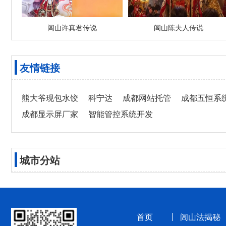
闾山许真君传说
闾山陈夫人传说
友情链接
熊大爷现包水饺
科宁达
成都网站托管
成都五恒系
成都显示屏厂家
智能管控系统开发
城市分站
首页
闾山法揭秘