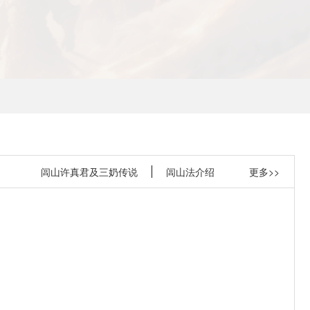
闾山许真君及三奶传说
闾山法介绍
更多>>