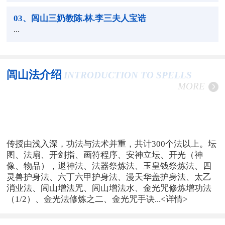
03
、闾山三奶教陈.林.李三夫人宝诰
...
闾山法介绍
INTRODUCTION TO SPELLS
MORE
传授由浅入深，功法与法术并重，共计300个法以上。坛
图、法扇、开剑指、画符程序、安神立坛、开光（神
像、物品），退神法、法器祭炼法、玉皇钱祭炼法、四
灵兽护身法、六丁六甲护身法、漫天华盖护身法、太乙
消业法、闾山增法咒、闾山增法水、金光咒修炼增功法
（1/2）、金光法修炼之二、金光咒手诀...
<详情>