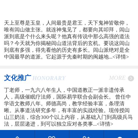
天上至尊是玉皇，人间最贵是君王，天下鬼神皆敬仰，
唯有闾山做主张。就连神鬼见了，都要向其叩拜，闾山
派到底是个什么来头呢？他真有传说中那么高强的道法
吗？今天就为你揭秘闾山道法背后的玄机。要说这闾山
到底有多强，得先看他的历史有多长。闾山派绝对是全
中国最早的道派。它起源于先秦时期的闽越地...
<详情>
文化推广
MORE
HONORARY
丁老师，一九六八年生人，中国道教正一派非遗传承
人，高级催眠疗法师，国际易学联合会副会长。 曾任中
学语文教师八年。师德高尚，教学经验丰富，条理清
晰。从事道法研究多年，有丰富的实战经验。现传授闾
山三奶法，综合300个以上内容，从基础入门到高级兵马
法，层层递进，到可以独立应对各类事...
<详情>