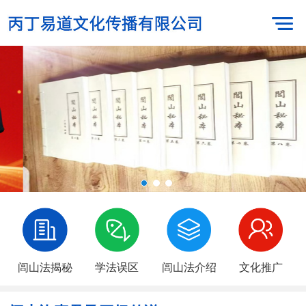
闾山法揭秘
学法误区
闾山法介绍
文化推广