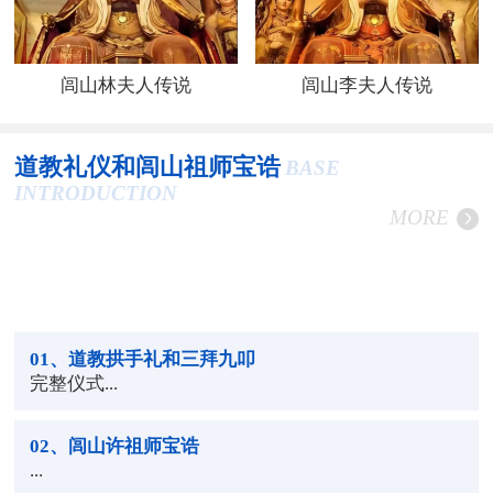
闾山林夫人传说
闾山李夫人传说
道教礼仪和闾山祖师宝诰
BASE
INTRODUCTION
MORE
01
、道教拱手礼和三拜九叩
完整仪式...
02
、闾山许祖师宝诰
...