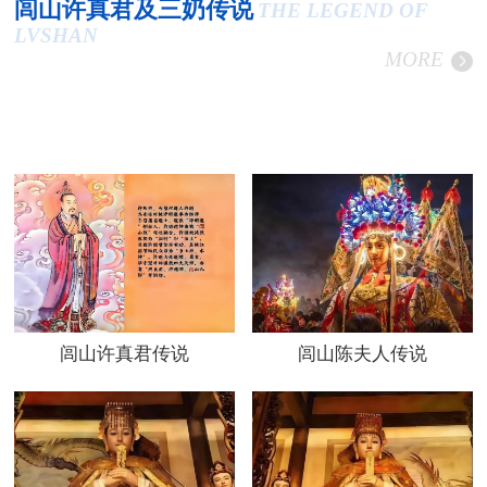
闾山许真君及三奶传说
THE LEGEND OF
LVSHAN
MORE
闾山许真君传说
闾山陈夫人传说