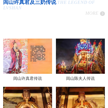
闾山许真君及三奶传说
THE LEGEND OF
LVSHAN
MORE
闾山许真君传说
闾山陈夫人传说