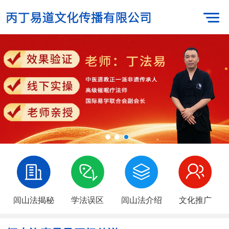
闾山法揭秘
学法误区
闾山法介绍
文化推广