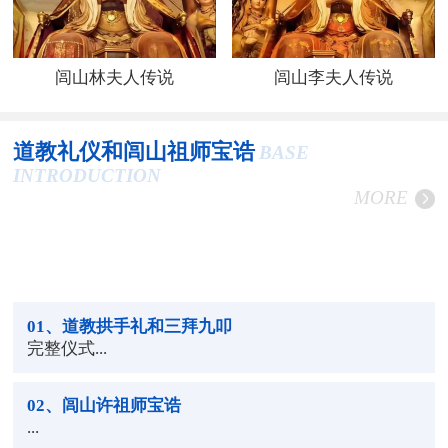
闾山林夫人传说
闾山李夫人传说
道教礼仪和闾山祖师宝诰
BASE
INTRODUCTION
MORE
01
、道教拱手礼和三拜九叩
完整仪式...
02
、闾山许祖师宝诰
...