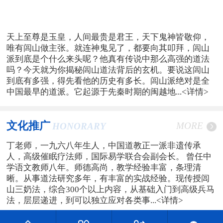
天上至尊是玉皇，人间最贵是君王，天下鬼神皆敬仰，
唯有闾山做主张。就连神鬼见了，都要向其叩拜，闾山
派到底是个什么来头呢？他真有传说中那么高强的道法
吗？今天就为你揭秘闾山道法背后的玄机。要说这闾山
到底有多强，得先看他的历史有多长。闾山派绝对是全
中国最早的道派。它起源于先秦时期的闽越地...
<详情>
文化推广
MORE
HONORARY
丁老师，一九六八年生人，中国道教正一派非遗传承
人，高级催眠疗法师，国际易学联合会副会长。 曾任中
学语文教师八年。师德高尚，教学经验丰富，条理清
晰。从事道法研究多年，有丰富的实战经验。现传授闾
山三奶法，综合300个以上内容，从基础入门到高级兵马
法，层层递进，到可以独立应对各类事...
<详情>