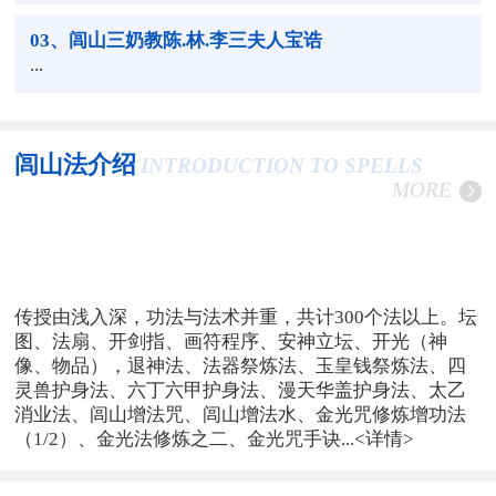
03
、闾山三奶教陈.林.李三夫人宝诰
...
闾山法介绍
INTRODUCTION TO SPELLS
MORE
传授由浅入深，功法与法术并重，共计300个法以上。坛
图、法扇、开剑指、画符程序、安神立坛、开光（神
像、物品），退神法、法器祭炼法、玉皇钱祭炼法、四
灵兽护身法、六丁六甲护身法、漫天华盖护身法、太乙
消业法、闾山增法咒、闾山增法水、金光咒修炼增功法
（1/2）、金光法修炼之二、金光咒手诀...
<详情>