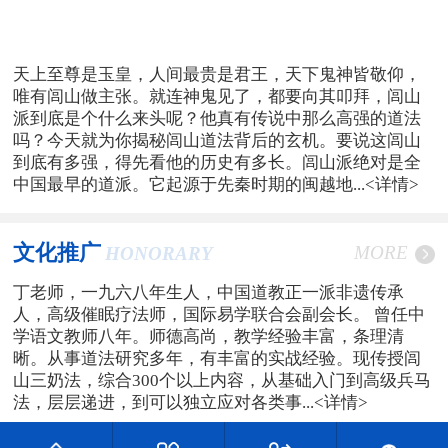
天上至尊是玉皇，人间最贵是君王，天下鬼神皆敬仰，
唯有闾山做主张。就连神鬼见了，都要向其叩拜，闾山
派到底是个什么来头呢？他真有传说中那么高强的道法
吗？今天就为你揭秘闾山道法背后的玄机。要说这闾山
到底有多强，得先看他的历史有多长。闾山派绝对是全
中国最早的道派。它起源于先秦时期的闽越地...
<详情>
文化推广
MORE
HONORARY
丁老师，一九六八年生人，中国道教正一派非遗传承
人，高级催眠疗法师，国际易学联合会副会长。 曾任中
学语文教师八年。师德高尚，教学经验丰富，条理清
晰。从事道法研究多年，有丰富的实战经验。现传授闾
山三奶法，综合300个以上内容，从基础入门到高级兵马
法，层层递进，到可以独立应对各类事...
<详情>