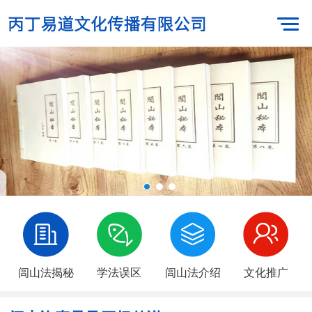
闾山法揭秘
学法误区
闾山法介绍
文化推广