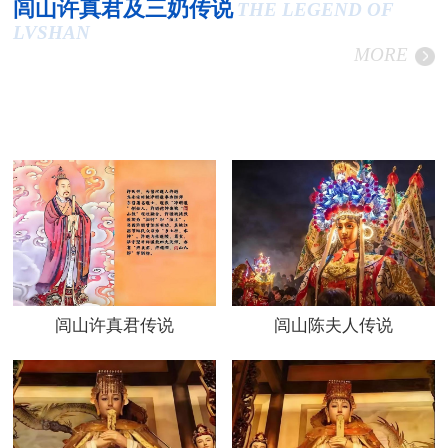
闾山许真君及三奶传说
THE LEGEND OF
LVSHAN
MORE
闾山许真君传说
闾山陈夫人传说