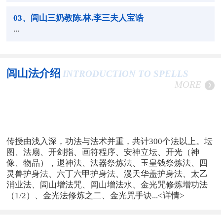
03
、闾山三奶教陈.林.李三夫人宝诰
...
闾山法介绍
INTRODUCTION TO SPELLS
MORE
传授由浅入深，功法与法术并重，共计300个法以上。坛
图、法扇、开剑指、画符程序、安神立坛、开光（神
像、物品），退神法、法器祭炼法、玉皇钱祭炼法、四
灵兽护身法、六丁六甲护身法、漫天华盖护身法、太乙
消业法、闾山增法咒、闾山增法水、金光咒修炼增功法
（1/2）、金光法修炼之二、金光咒手诀...
<详情>