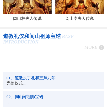
闾山林夫人传说
闾山李夫人传说
道教礼仪和闾山祖师宝诰
BASE
INTRODUCTION
MORE
01
、道教拱手礼和三拜九叩
完整仪式...
02
、闾山许祖师宝诰
...