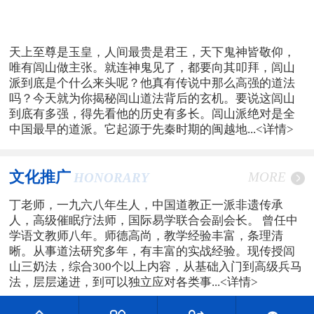
天上至尊是玉皇，人间最贵是君王，天下鬼神皆敬仰，
唯有闾山做主张。就连神鬼见了，都要向其叩拜，闾山
派到底是个什么来头呢？他真有传说中那么高强的道法
吗？今天就为你揭秘闾山道法背后的玄机。要说这闾山
到底有多强，得先看他的历史有多长。闾山派绝对是全
中国最早的道派。它起源于先秦时期的闽越地...
<详情>
文化推广
MORE
HONORARY
丁老师，一九六八年生人，中国道教正一派非遗传承
人，高级催眠疗法师，国际易学联合会副会长。 曾任中
学语文教师八年。师德高尚，教学经验丰富，条理清
晰。从事道法研究多年，有丰富的实战经验。现传授闾
山三奶法，综合300个以上内容，从基础入门到高级兵马
法，层层递进，到可以独立应对各类事...
<详情>