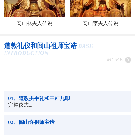
闾山林夫人传说
闾山李夫人传说
道教礼仪和闾山祖师宝诰
BASE
INTRODUCTION
MORE
01
、道教拱手礼和三拜九叩
完整仪式...
02
、闾山许祖师宝诰
...