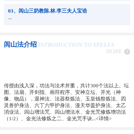
03
、闾山三奶教陈.林.李三夫人宝诰
...
闾山法介绍
INTRODUCTION TO SPELLS
MORE
传授由浅入深，功法与法术并重，共计300个法以上。坛
图、法扇、开剑指、画符程序、安神立坛、开光（神
像、物品），退神法、法器祭炼法、玉皇钱祭炼法、四
灵兽护身法、六丁六甲护身法、漫天华盖护身法、太乙
消业法、闾山增法咒、闾山增法水、金光咒修炼增功法
（1/2）、金光法修炼之二、金光咒手诀...
<详情>