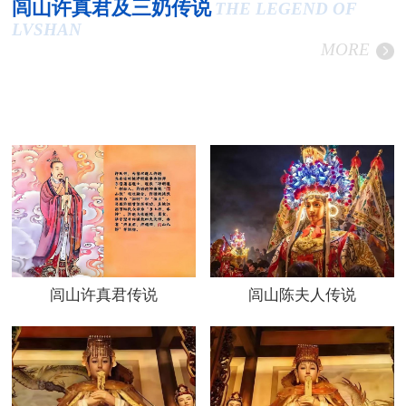
闾山许真君及三奶传说
THE LEGEND OF
LVSHAN
MORE
闾山许真君传说
闾山陈夫人传说