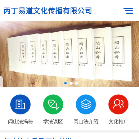
闾山法揭秘
学法误区
闾山法介绍
文化推广