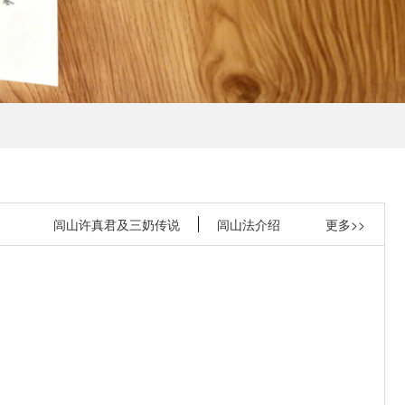
闾山许真君及三奶传说
闾山法介绍
更多>>