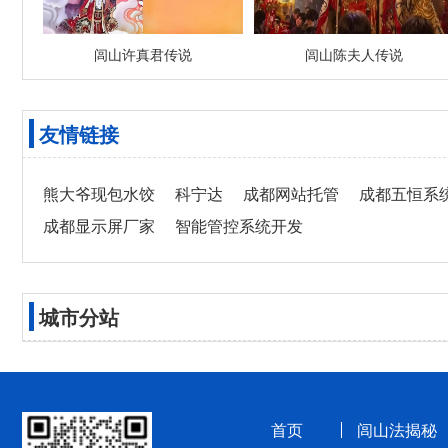
闾山许真君传说
闾山陈夫人传说
友情链接
熊大爷现包水饺
科宁达
成都网站托管
成都五恒系
成都显示屏厂家
智能管控系统开发
城市分站
首页
闾山法揭秘