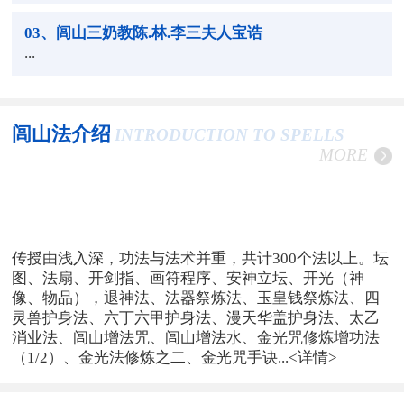
03
、闾山三奶教陈.林.李三夫人宝诰
...
闾山法介绍
INTRODUCTION TO SPELLS
MORE
传授由浅入深，功法与法术并重，共计300个法以上。坛
图、法扇、开剑指、画符程序、安神立坛、开光（神
像、物品），退神法、法器祭炼法、玉皇钱祭炼法、四
灵兽护身法、六丁六甲护身法、漫天华盖护身法、太乙
消业法、闾山增法咒、闾山增法水、金光咒修炼增功法
（1/2）、金光法修炼之二、金光咒手诀...
<详情>