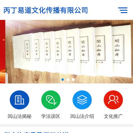
闾山法揭秘
学法误区
闾山法介绍
文化推广