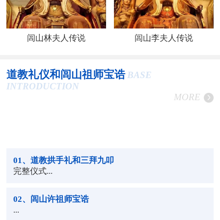
闾山林夫人传说
闾山李夫人传说
道教礼仪和闾山祖师宝诰
BASE
INTRODUCTION
MORE
01
、道教拱手礼和三拜九叩
完整仪式...
02
、闾山许祖师宝诰
...