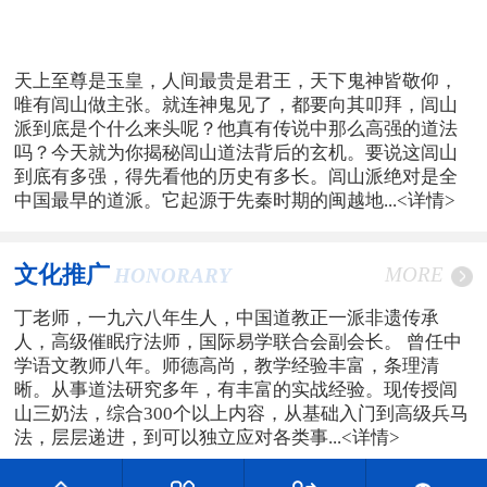
天上至尊是玉皇，人间最贵是君王，天下鬼神皆敬仰，
唯有闾山做主张。就连神鬼见了，都要向其叩拜，闾山
派到底是个什么来头呢？他真有传说中那么高强的道法
吗？今天就为你揭秘闾山道法背后的玄机。要说这闾山
到底有多强，得先看他的历史有多长。闾山派绝对是全
中国最早的道派。它起源于先秦时期的闽越地...
<详情>
文化推广
MORE
HONORARY
丁老师，一九六八年生人，中国道教正一派非遗传承
人，高级催眠疗法师，国际易学联合会副会长。 曾任中
学语文教师八年。师德高尚，教学经验丰富，条理清
晰。从事道法研究多年，有丰富的实战经验。现传授闾
山三奶法，综合300个以上内容，从基础入门到高级兵马
法，层层递进，到可以独立应对各类事...
<详情>