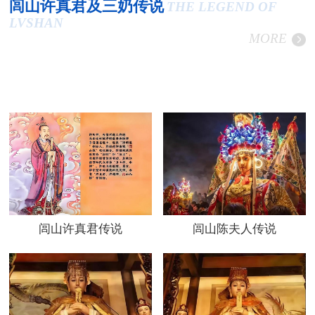
闾山许真君及三奶传说
THE LEGEND OF
LVSHAN
MORE
闾山许真君传说
闾山陈夫人传说