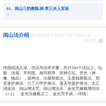
03
、闾山三奶教陈.林.李三夫人宝诰
...
闾山法介绍
INTRODUCTION TO SPELLS
MORE
传授由浅入深，功法与法术并重，共计300个法以上。坛
图、法扇、开剑指、画符程序、安神立坛、开光（神
像、物品），退神法、法器祭炼法、玉皇钱祭炼法、四
灵兽护身法、六丁六甲护身法、漫天华盖护身法、太乙
消业法、闾山增法咒、闾山增法水、金光咒修炼增功法
（1/2）、金光法修炼之二、金光咒手诀...
<详情>