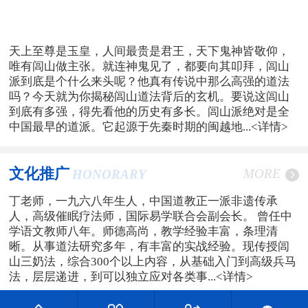
天上至尊是玉皇，人间最贵是君王，天下鬼神皆敬仰，
唯有闾山做主张。就连神鬼见了，都要向其叩拜，闾山
派到底是个什么来头呢？他真有传说中那么高强的道法
吗？今天就为你揭秘闾山道法背后的玄机。要说这闾山
到底有多强，得先看他的历史有多长。闾山派绝对是全
中国最早的道派。它起源于先秦时期的闽越地...
<详情>
文化推广
MORE
HONORARY
丁老师，一九六八年生人，中国道教正一派非遗传承
人，高级催眠疗法师，国际易学联合会副会长。 曾任中
学语文教师八年。师德高尚，教学经验丰富，条理清
晰。从事道法研究多年，有丰富的实战经验。现传授闾
山三奶法，综合300个以上内容，从基础入门到高级兵马
法，层层递进，到可以独立应对各类事...
<详情>