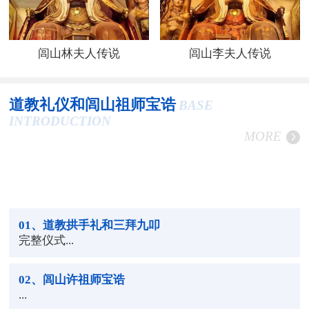
闾山林夫人传说
闾山李夫人传说
道教礼仪和闾山祖师宝诰
BASE
INTRODUCTION
MORE
01
、道教拱手礼和三拜九叩
完整仪式...
02
、闾山许祖师宝诰
...