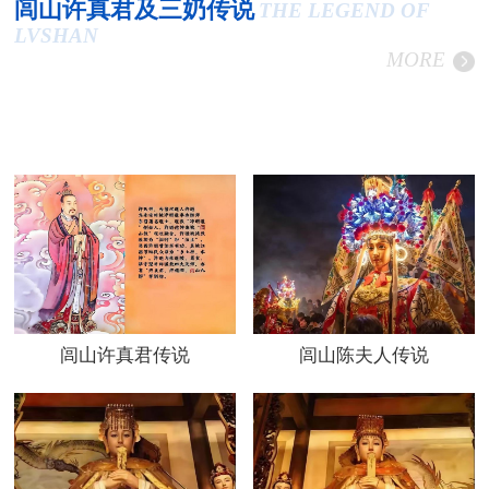
闾山许真君及三奶传说
THE LEGEND OF
LVSHAN
MORE
闾山许真君传说
闾山陈夫人传说