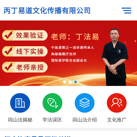
闾山法揭秘
学法误区
闾山法介绍
文化推广