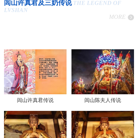
闾山许真君及三奶传说
THE LEGEND OF
LVSHAN
MORE
闾山许真君传说
闾山陈夫人传说