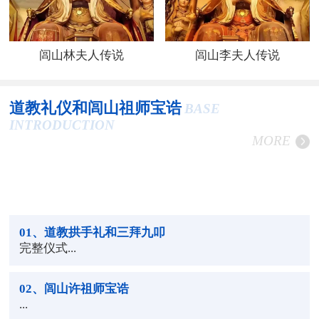
闾山林夫人传说
闾山李夫人传说
道教礼仪和闾山祖师宝诰
BASE
INTRODUCTION
MORE
01
、道教拱手礼和三拜九叩
完整仪式...
02
、闾山许祖师宝诰
...