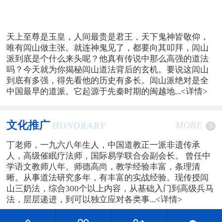
天上至尊是玉皇，人间最贵是君王，天下鬼神皆敬仰，
唯有闾山做主张。就连神鬼见了，都要向其叩拜，闾山
派到底是个什么来头呢？他真有传说中那么高强的道法
吗？今天就为你揭秘闾山道法背后的玄机。要说这闾山
到底有多强，得先看他的历史有多长。闾山派绝对是全
中国最早的道派。它起源于先秦时期的闽越地...
<详情>
文化推广
MORE
HONORARY
丁老师，一九六八年生人，中国道教正一派非遗传承
人，高级催眠疗法师，国际易学联合会副会长。 曾任中
学语文教师八年。师德高尚，教学经验丰富，条理清
晰。从事道法研究多年，有丰富的实战经验。现传授闾
山三奶法，综合300个以上内容，从基础入门到高级兵马
法，层层递进，到可以独立应对各类事...
<详情>