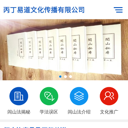
闾山法揭秘
学法误区
闾山法介绍
文化推广