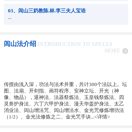
03
、闾山三奶教陈.林.李三夫人宝诰
...
闾山法介绍
INTRODUCTION TO SPELLS
MORE
传授由浅入深，功法与法术并重，共计300个法以上。坛
图、法扇、开剑指、画符程序、安神立坛、开光（神
像、物品），退神法、法器祭炼法、玉皇钱祭炼法、四
灵兽护身法、六丁六甲护身法、漫天华盖护身法、太乙
消业法、闾山增法咒、闾山增法水、金光咒修炼增功法
（1/2）、金光法修炼之二、金光咒手诀...
<详情>