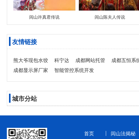
闾山许真君传说
闾山陈夫人传说
友情链接
熊大爷现包水饺
科宁达
成都网站托管
成都五恒系
成都显示屏厂家
智能管控系统开发
城市分站
首页
闾山法揭秘