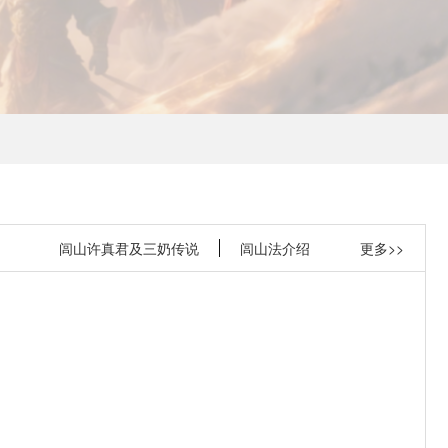
闾山许真君及三奶传说
闾山法介绍
更多>>