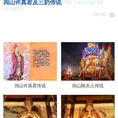
闾山许真君及三奶传说
THE LEGEND OF
LVSHAN
MORE
闾山许真君传说
闾山陈夫人传说