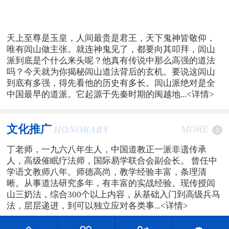
天上至尊是玉皇，人间最贵是君王，天下鬼神皆敬仰，
唯有闾山做主张。就连神鬼见了，都要向其叩拜，闾山
派到底是个什么来头呢？他真有传说中那么高强的道法
吗？今天就为你揭秘闾山道法背后的玄机。要说这闾山
到底有多强，得先看他的历史有多长。闾山派绝对是全
中国最早的道派。它起源于先秦时期的闽越地...
<详情>
文化推广
MORE
HONORARY
丁老师，一九六八年生人，中国道教正一派非遗传承
人，高级催眠疗法师，国际易学联合会副会长。 曾任中
学语文教师八年。师德高尚，教学经验丰富，条理清
晰。从事道法研究多年，有丰富的实战经验。现传授闾
山三奶法，综合300个以上内容，从基础入门到高级兵马
法，层层递进，到可以独立应对各类事...
<详情>