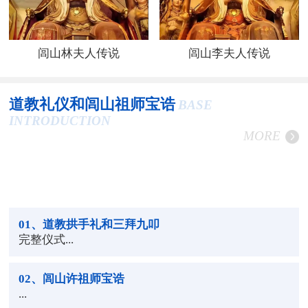
闾山林夫人传说
闾山李夫人传说
道教礼仪和闾山祖师宝诰
BASE
INTRODUCTION
MORE
01
、道教拱手礼和三拜九叩
完整仪式...
02
、闾山许祖师宝诰
...