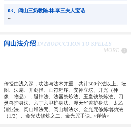
03
、闾山三奶教陈.林.李三夫人宝诰
...
闾山法介绍
INTRODUCTION TO SPELLS
MORE
传授由浅入深，功法与法术并重，共计300个法以上。坛
图、法扇、开剑指、画符程序、安神立坛、开光（神
像、物品），退神法、法器祭炼法、玉皇钱祭炼法、四
灵兽护身法、六丁六甲护身法、漫天华盖护身法、太乙
消业法、闾山增法咒、闾山增法水、金光咒修炼增功法
（1/2）、金光法修炼之二、金光咒手诀...
<详情>