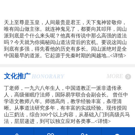
天上至尊是玉皇，人间最贵是君王，天下鬼神皆敬仰，
唯有闾山做主张。就连神鬼见了，都要向其叩拜，闾山
派到底是个什么来头呢？他真有传说中那么高强的道法
吗？今天就为你揭秘闾山道法背后的玄机。要说这闾山
到底有多强，得先看他的历史有多长。闾山派绝对是全
中国最早的道派。它起源于先秦时期的闽越地...
<详情>
文化推广
MORE
HONORARY
丁老师，一九六八年生人，中国道教正一派非遗传承
人，高级催眠疗法师，国际易学联合会副会长。 曾任中
学语文教师八年。师德高尚，教学经验丰富，条理清
晰。从事道法研究多年，有丰富的实战经验。现传授闾
山三奶法，综合300个以上内容，从基础入门到高级兵马
法，层层递进，到可以独立应对各类事...
<详情>