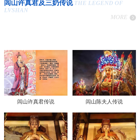
闾山许真君及三奶传说
THE LEGEND OF
LVSHAN
MORE
闾山许真君传说
闾山陈夫人传说