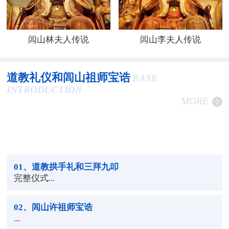
闾山林夫人传说
闾山李夫人传说
道教礼仪和闾山祖师宝诰
BASE
INTRODUCTION
MORE
01
、道教拱手礼和三拜九叩
完整仪式...
02
、闾山许祖师宝诰
...