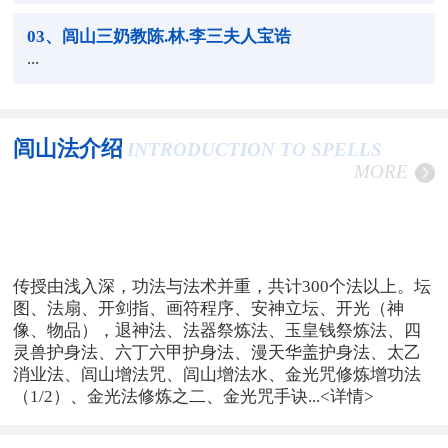
03
、闾山三奶教陈.林.李三夫人宝诰
...
闾山法介绍
INTRODUCTION TO SPELLS
MORE
传授由浅入深，功法与法术并重，共计300个法以上。坛
图、法扇、开剑指、画符程序、安神立坛、开光（神
像、物品），退神法、法器祭炼法、玉皇钱祭炼法、四
灵兽护身法、六丁六甲护身法、漫天华盖护身法、太乙
消业法、闾山增法咒、闾山增法水、金光咒修炼增功法
（1/2）、金光法修炼之二、金光咒手诀...
<详情>