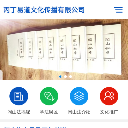
闾山法揭秘
学法误区
闾山法介绍
文化推广