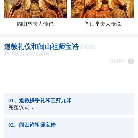
闾山林夫人传说
闾山李夫人传说
道教礼仪和闾山祖师宝诰
BASE
INTRODUCTION
MORE
01
、道教拱手礼和三拜九叩
完整仪式...
02
、闾山许祖师宝诰
...