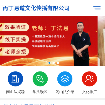
闾山法揭秘
学法误区
闾山法介绍
文化推广