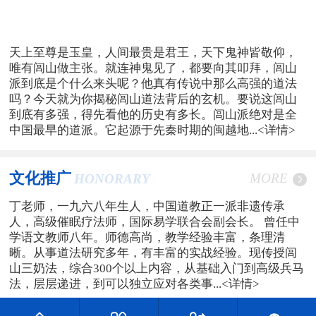
天上至尊是玉皇，人间最贵是君王，天下鬼神皆敬仰，
唯有闾山做主张。就连神鬼见了，都要向其叩拜，闾山
派到底是个什么来头呢？他真有传说中那么高强的道法
吗？今天就为你揭秘闾山道法背后的玄机。要说这闾山
到底有多强，得先看他的历史有多长。闾山派绝对是全
中国最早的道派。它起源于先秦时期的闽越地...
<详情>
文化推广
MORE
HONORARY
丁老师，一九六八年生人，中国道教正一派非遗传承
人，高级催眠疗法师，国际易学联合会副会长。 曾任中
学语文教师八年。师德高尚，教学经验丰富，条理清
晰。从事道法研究多年，有丰富的实战经验。现传授闾
山三奶法，综合300个以上内容，从基础入门到高级兵马
法，层层递进，到可以独立应对各类事...
<详情>