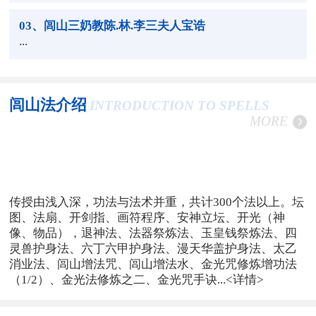
03
、闾山三奶教陈.林.李三夫人宝诰
...
闾山法介绍
INTRODUCTION TO SPELLS
MORE
传授由浅入深，功法与法术并重，共计300个法以上。坛
图、法扇、开剑指、画符程序、安神立坛、开光（神
像、物品），退神法、法器祭炼法、玉皇钱祭炼法、四
灵兽护身法、六丁六甲护身法、漫天华盖护身法、太乙
消业法、闾山增法咒、闾山增法水、金光咒修炼增功法
（1/2）、金光法修炼之二、金光咒手诀...
<详情>