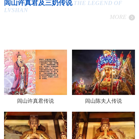
闾山许真君及三奶传说
THE LEGEND OF
LVSHAN
MORE
闾山许真君传说
闾山陈夫人传说