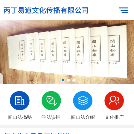
闾山法揭秘
学法误区
闾山法介绍
文化推广