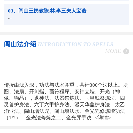
03
、闾山三奶教陈.林.李三夫人宝诰
...
闾山法介绍
INTRODUCTION TO SPELLS
MORE
传授由浅入深，功法与法术并重，共计300个法以上。坛
图、法扇、开剑指、画符程序、安神立坛、开光（神
像、物品），退神法、法器祭炼法、玉皇钱祭炼法、四
灵兽护身法、六丁六甲护身法、漫天华盖护身法、太乙
消业法、闾山增法咒、闾山增法水、金光咒修炼增功法
（1/2）、金光法修炼之二、金光咒手诀...
<详情>