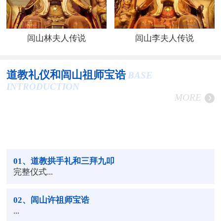
闾山林夫人传说
闾山李夫人传说
道教礼仪和闾山祖师宝诰
BASE
INTRODUCTION
MORE
01
、道教拱手礼和三拜九叩
完整仪式...
02
、闾山许祖师宝诰
...