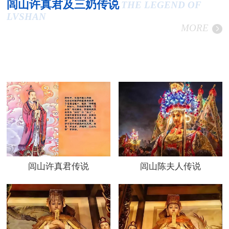
闾山许真君及三奶传说
THE LEGEND OF
LVSHAN
MORE
闾山许真君传说
闾山陈夫人传说