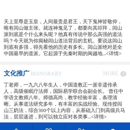
天上至尊是玉皇，人间最贵是君王，天下鬼神皆敬仰，
唯有闾山做主张。就连神鬼见了，都要向其叩拜，闾山
派到底是个什么来头呢？他真有传说中那么高强的道法
吗？今天就为你揭秘闾山道法背后的玄机。要说这闾山
到底有多强，得先看他的历史有多长。闾山派绝对是全
中国最早的道派。它起源于先秦时期的闽越地...
<详情>
文化推广
MORE
HONORARY
丁老师，一九六八年生人，中国道教正一派非遗传承
人，高级催眠疗法师，国际易学联合会副会长。 曾任中
学语文教师八年。师德高尚，教学经验丰富，条理清
晰。从事道法研究多年，有丰富的实战经验。现传授闾
山三奶法，综合300个以上内容，从基础入门到高级兵马
法，层层递进，到可以独立应对各类事...
<详情>