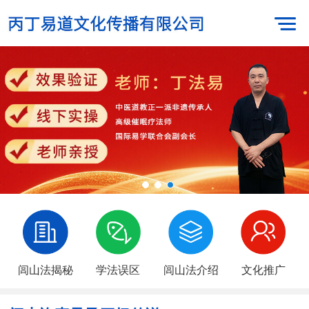
闾山法揭秘
学法误区
闾山法介绍
文化推广