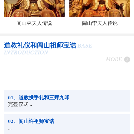
闾山林夫人传说
闾山李夫人传说
道教礼仪和闾山祖师宝诰
BASE
INTRODUCTION
MORE
01
、道教拱手礼和三拜九叩
完整仪式...
02
、闾山许祖师宝诰
...