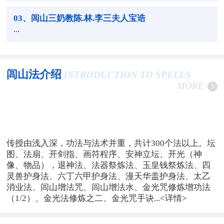
03
、闾山三奶教陈.林.李三夫人宝诰
...
闾山法介绍
INTRODUCTION TO SPELLS
MORE
传授由浅入深，功法与法术并重，共计300个法以上。坛
图、法扇、开剑指、画符程序、安神立坛、开光（神
像、物品），退神法、法器祭炼法、玉皇钱祭炼法、四
灵兽护身法、六丁六甲护身法、漫天华盖护身法、太乙
消业法、闾山增法咒、闾山增法水、金光咒修炼增功法
（1/2）、金光法修炼之二、金光咒手诀...
<详情>