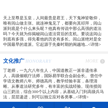
天上至尊是玉皇，人间最贵是君王，天下鬼神皆敬仰，
唯有闾山做主张。就连神鬼见了，都要向其叩拜，闾山
派到底是个什么来头呢？他真有传说中那么高强的道法
吗？今天就为你揭秘闾山道法背后的玄机。要说这闾山
到底有多强，得先看他的历史有多长。闾山派绝对是全
中国最早的道派。它起源于先秦时期的闽越地...
<详情>
文化推广
MORE
HONORARY
丁老师，一九六八年生人，中国道教正一派非遗传承
人，高级催眠疗法师，国际易学联合会副会长。 曾任中
学语文教师八年。师德高尚，教学经验丰富，条理清
晰。从事道法研究多年，有丰富的实战经验。现传授闾
山三奶法，综合300个以上内容，从基础入门到高级兵马
法，层层递进，到可以独立应对各类事...
<详情>