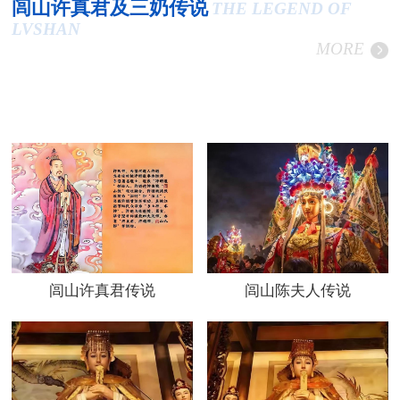
闾山许真君及三奶传说
THE LEGEND OF
LVSHAN
MORE
闾山许真君传说
闾山陈夫人传说