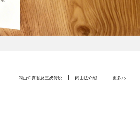
闾山许真君及三奶传说
闾山法介绍
更多>>