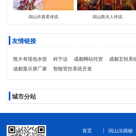
闾山许真君传说
闾山陈夫人传说
友情链接
熊大爷现包水饺
科宁达
成都网站托管
成都五恒系
成都显示屏厂家
智能管控系统开发
城市分站
首页
闾山法揭秘