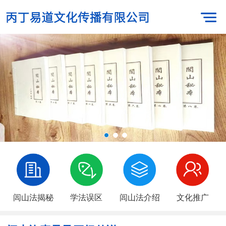
闾山法揭秘
学法误区
闾山法介绍
文化推广