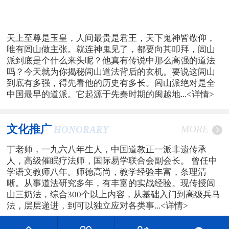
天上至尊是玉皇，人间最贵是君王，天下鬼神皆敬仰，
唯有闾山做主张。就连神鬼见了，都要向其叩拜，闾山
派到底是个什么来头呢？他真有传说中那么高强的道法
吗？今天就为你揭秘闾山道法背后的玄机。要说这闾山
到底有多强，得先看他的历史有多长。闾山派绝对是全
中国最早的道派。它起源于先秦时期的闽越地...
<详情>
文化推广
MORE
HONORARY
丁老师，一九六八年生人，中国道教正一派非遗传承
人，高级催眠疗法师，国际易学联合会副会长。 曾任中
学语文教师八年。师德高尚，教学经验丰富，条理清
晰。从事道法研究多年，有丰富的实战经验。现传授闾
山三奶法，综合300个以上内容，从基础入门到高级兵马
法，层层递进，到可以独立应对各类事...
<详情>