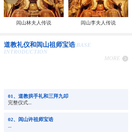
闾山林夫人传说
闾山李夫人传说
道教礼仪和闾山祖师宝诰
BASE
INTRODUCTION
MORE
01
、道教拱手礼和三拜九叩
完整仪式...
02
、闾山许祖师宝诰
...