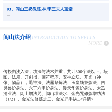
03
、闾山三奶教陈.林.李三夫人宝诰
...
闾山法介绍
INTRODUCTION TO SPELLS
MORE
传授由浅入深，功法与法术并重，共计300个法以上。坛
图、法扇、开剑指、画符程序、安神立坛、开光（神
像、物品），退神法、法器祭炼法、玉皇钱祭炼法、四
灵兽护身法、六丁六甲护身法、漫天华盖护身法、太乙
消业法、闾山增法咒、闾山增法水、金光咒修炼增功法
（1/2）、金光法修炼之二、金光咒手诀...
<详情>