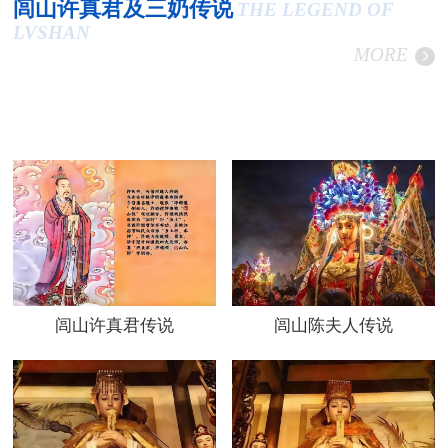
闾山许真君及三奶传说
THE LEGEND OF
LVSHAN
MORE
闾山许真君传说
闾山陈夫人传说