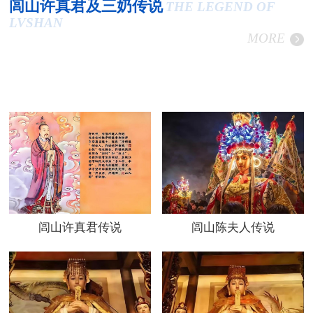
闾山许真君及三奶传说
THE LEGEND OF
LVSHAN
MORE
闾山许真君传说
闾山陈夫人传说