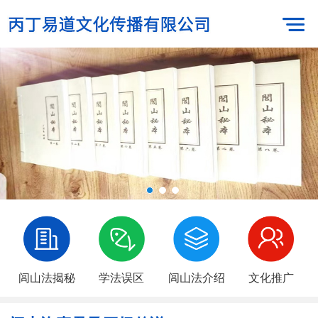
闾山法揭秘
学法误区
闾山法介绍
文化推广