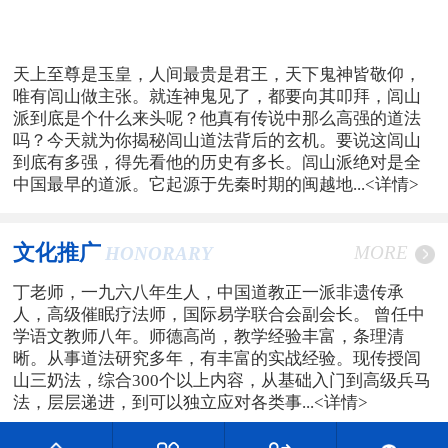
天上至尊是玉皇，人间最贵是君王，天下鬼神皆敬仰，
唯有闾山做主张。就连神鬼见了，都要向其叩拜，闾山
派到底是个什么来头呢？他真有传说中那么高强的道法
吗？今天就为你揭秘闾山道法背后的玄机。要说这闾山
到底有多强，得先看他的历史有多长。闾山派绝对是全
中国最早的道派。它起源于先秦时期的闽越地...
<详情>
文化推广
MORE
HONORARY
丁老师，一九六八年生人，中国道教正一派非遗传承
人，高级催眠疗法师，国际易学联合会副会长。 曾任中
学语文教师八年。师德高尚，教学经验丰富，条理清
晰。从事道法研究多年，有丰富的实战经验。现传授闾
山三奶法，综合300个以上内容，从基础入门到高级兵马
法，层层递进，到可以独立应对各类事...
<详情>