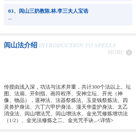
03
、闾山三奶教陈.林.李三夫人宝诰
...
闾山法介绍
INTRODUCTION TO SPELLS
MORE
传授由浅入深，功法与法术并重，共计300个法以上。坛
图、法扇、开剑指、画符程序、安神立坛、开光（神
像、物品），退神法、法器祭炼法、玉皇钱祭炼法、四
灵兽护身法、六丁六甲护身法、漫天华盖护身法、太乙
消业法、闾山增法咒、闾山增法水、金光咒修炼增功法
（1/2）、金光法修炼之二、金光咒手诀...
<详情>