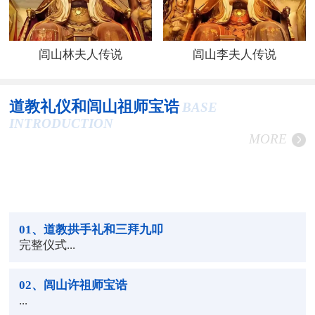
闾山林夫人传说
闾山李夫人传说
道教礼仪和闾山祖师宝诰
BASE
INTRODUCTION
MORE
01
、道教拱手礼和三拜九叩
完整仪式...
02
、闾山许祖师宝诰
...