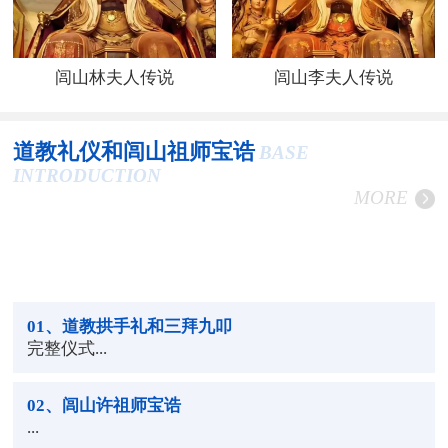
闾山林夫人传说
闾山李夫人传说
道教礼仪和闾山祖师宝诰
BASE
INTRODUCTION
MORE
01
、道教拱手礼和三拜九叩
完整仪式...
02
、闾山许祖师宝诰
...