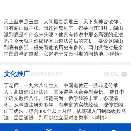
天上至尊是玉皇，人间最贵是君王，天下鬼神皆敬仰，
唯有闾山做主张。就连神鬼见了，都要向其叩拜，闾山
派到底是个什么来头呢？他真有传说中那么高强的道法
吗？今天就为你揭秘闾山道法背后的玄机。要说这闾山
到底有多强，得先看他的历史有多长。闾山派绝对是全
中国最早的道派。它起源于先秦时期的闽越地...
<详情>
文化推广
MORE
HONORARY
丁老师，一九六八年生人，中国道教正一派非遗传承
人，高级催眠疗法师，国际易学联合会副会长。 曾任中
学语文教师八年。师德高尚，教学经验丰富，条理清
晰。从事道法研究多年，有丰富的实战经验。现传授闾
山三奶法，综合300个以上内容，从基础入门到高级兵马
法，层层递进，到可以独立应对各类事...
<详情>