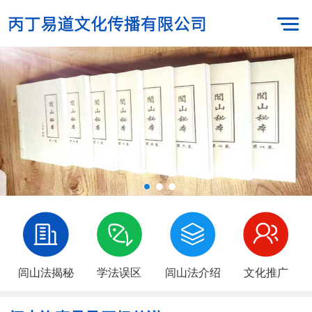
闾山法揭秘
学法误区
闾山法介绍
文化推广