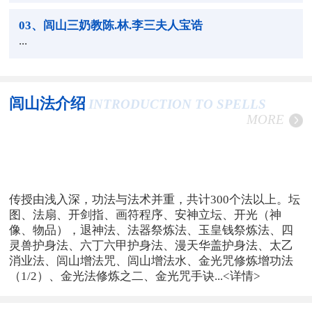
03
、闾山三奶教陈.林.李三夫人宝诰
...
闾山法介绍
INTRODUCTION TO SPELLS
MORE
传授由浅入深，功法与法术并重，共计300个法以上。坛
图、法扇、开剑指、画符程序、安神立坛、开光（神
像、物品），退神法、法器祭炼法、玉皇钱祭炼法、四
灵兽护身法、六丁六甲护身法、漫天华盖护身法、太乙
消业法、闾山增法咒、闾山增法水、金光咒修炼增功法
（1/2）、金光法修炼之二、金光咒手诀...
<详情>