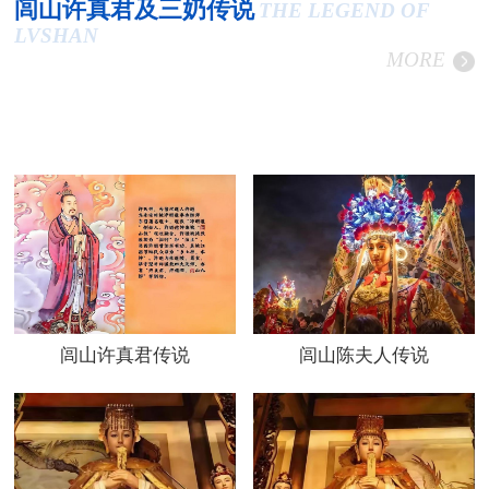
闾山许真君及三奶传说
THE LEGEND OF
LVSHAN
MORE
闾山许真君传说
闾山陈夫人传说