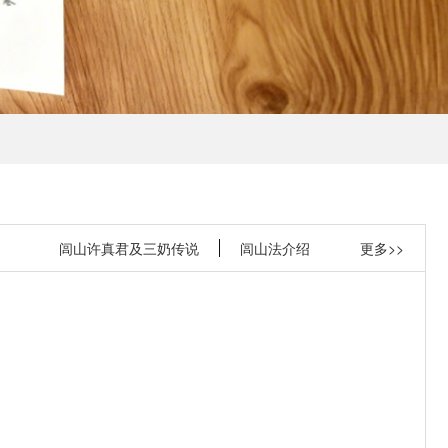
闾山许真君及三奶传说
闾山法介绍
更多>>