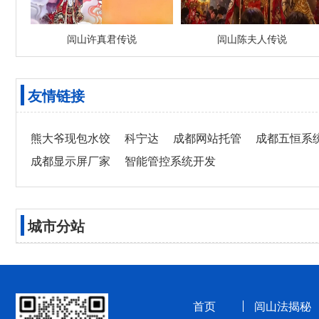
闾山许真君传说
闾山陈夫人传说
友情链接
熊大爷现包水饺
科宁达
成都网站托管
成都五恒系
成都显示屏厂家
智能管控系统开发
城市分站
首页
闾山法揭秘