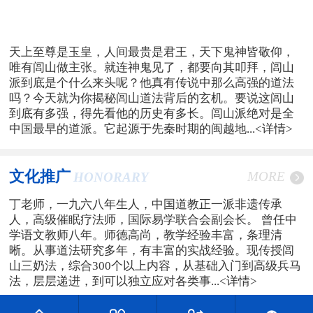
天上至尊是玉皇，人间最贵是君王，天下鬼神皆敬仰，
唯有闾山做主张。就连神鬼见了，都要向其叩拜，闾山
派到底是个什么来头呢？他真有传说中那么高强的道法
吗？今天就为你揭秘闾山道法背后的玄机。要说这闾山
到底有多强，得先看他的历史有多长。闾山派绝对是全
中国最早的道派。它起源于先秦时期的闽越地...
<详情>
文化推广
MORE
HONORARY
丁老师，一九六八年生人，中国道教正一派非遗传承
人，高级催眠疗法师，国际易学联合会副会长。 曾任中
学语文教师八年。师德高尚，教学经验丰富，条理清
晰。从事道法研究多年，有丰富的实战经验。现传授闾
山三奶法，综合300个以上内容，从基础入门到高级兵马
法，层层递进，到可以独立应对各类事...
<详情>