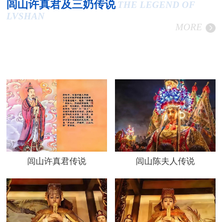
闾山许真君及三奶传说
THE LEGEND OF
LVSHAN
MORE
闾山许真君传说
闾山陈夫人传说