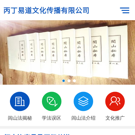
闾山法揭秘
学法误区
闾山法介绍
文化推广