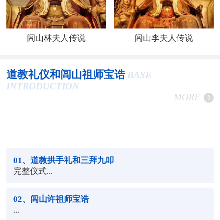
闾山林夫人传说
闾山李夫人传说
道教礼仪和闾山祖师宝诰
BASE
INTRODUCTION
MORE
01
、道教拱手礼和三拜九叩
完整仪式...
02
、闾山许祖师宝诰
...