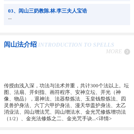
03
、闾山三奶教陈.林.李三夫人宝诰
...
闾山法介绍
INTRODUCTION TO SPELLS
MORE
传授由浅入深，功法与法术并重，共计300个法以上。坛
图、法扇、开剑指、画符程序、安神立坛、开光（神
像、物品），退神法、法器祭炼法、玉皇钱祭炼法、四
灵兽护身法、六丁六甲护身法、漫天华盖护身法、太乙
消业法、闾山增法咒、闾山增法水、金光咒修炼增功法
（1/2）、金光法修炼之二、金光咒手诀...
<详情>