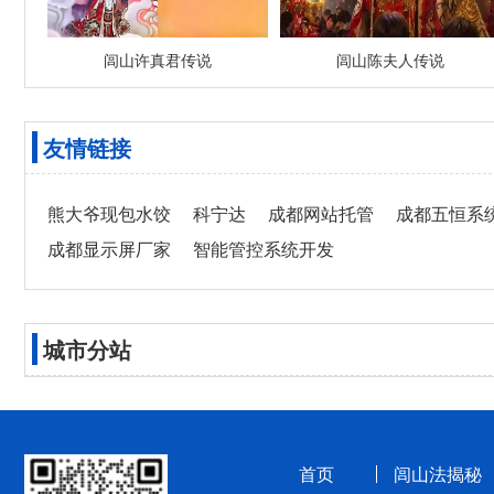
闾山许真君传说
闾山陈夫人传说
友情链接
熊大爷现包水饺
科宁达
成都网站托管
成都五恒系
成都显示屏厂家
智能管控系统开发
城市分站
首页
闾山法揭秘