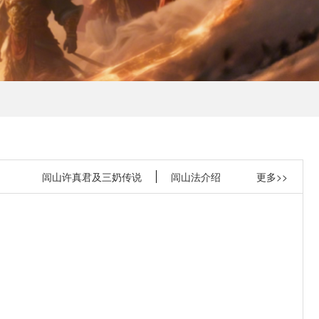
闾山许真君及三奶传说
闾山法介绍
更多>>