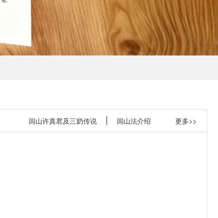
闾山许真君及三奶传说
闾山法介绍
更多>>