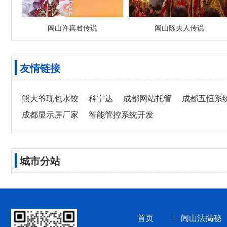
闾山许真君传说
闾山陈夫人传说
友情链接
熊大爷现包水饺
科宁达
成都网站托管
成都五恒系
成都显示屏厂家
智能管控系统开发
城市分站
首页
闾山法揭秘