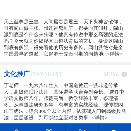
天上至尊是玉皇，人间最贵是君王，天下鬼神皆敬仰，
唯有闾山做主张。就连神鬼见了，都要向其叩拜，闾山
派到底是个什么来头呢？他真有传说中那么高强的道法
吗？今天就为你揭秘闾山道法背后的玄机。要说这闾山
到底有多强，得先看他的历史有多长。闾山派绝对是全
中国最早的道派。它起源于先秦时期的闽越地...
<详情>
文化推广
MORE
HONORARY
丁老师，一九六八年生人，中国道教正一派非遗传承
人，高级催眠疗法师，国际易学联合会副会长。 曾任中
学语文教师八年。师德高尚，教学经验丰富，条理清
晰。从事道法研究多年，有丰富的实战经验。现传授闾
山三奶法，综合300个以上内容，从基础入门到高级兵马
法，层层递进，到可以独立应对各类事...
<详情>