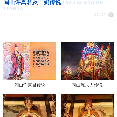
闾山许真君及三奶传说
THE LEGEND OF
LVSHAN
MORE
闾山许真君传说
闾山陈夫人传说