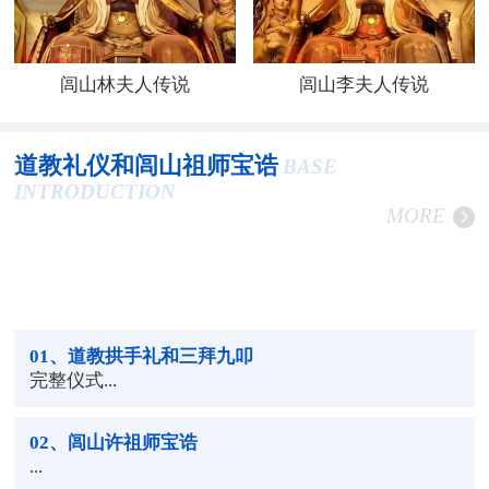
闾山林夫人传说
闾山李夫人传说
道教礼仪和闾山祖师宝诰
BASE
INTRODUCTION
MORE
01
、道教拱手礼和三拜九叩
完整仪式...
02
、闾山许祖师宝诰
...