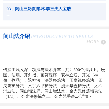
03
、闾山三奶教陈.林.李三夫人宝诰
...
闾山法介绍
INTRODUCTION TO SPELLS
MORE
传授由浅入深，功法与法术并重，共计300个法以上。坛
图、法扇、开剑指、画符程序、安神立坛、开光（神
像、物品），退神法、法器祭炼法、玉皇钱祭炼法、四
灵兽护身法、六丁六甲护身法、漫天华盖护身法、太乙
消业法、闾山增法咒、闾山增法水、金光咒修炼增功法
（1/2）、金光法修炼之二、金光咒手诀...
<详情>