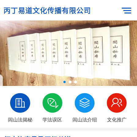
闾山法揭秘
学法误区
闾山法介绍
文化推广