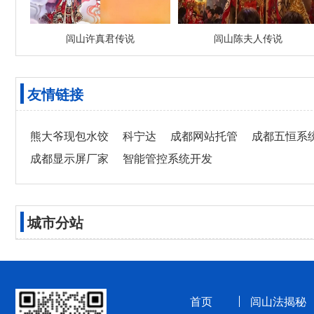
闾山许真君传说
闾山陈夫人传说
友情链接
熊大爷现包水饺
科宁达
成都网站托管
成都五恒系
成都显示屏厂家
智能管控系统开发
城市分站
首页
闾山法揭秘