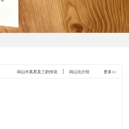
闾山许真君及三奶传说
闾山法介绍
更多>>