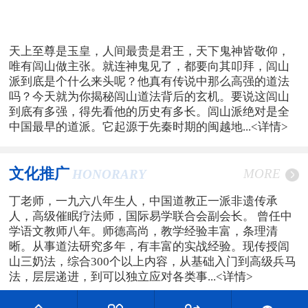
天上至尊是玉皇，人间最贵是君王，天下鬼神皆敬仰，
唯有闾山做主张。就连神鬼见了，都要向其叩拜，闾山
派到底是个什么来头呢？他真有传说中那么高强的道法
吗？今天就为你揭秘闾山道法背后的玄机。要说这闾山
到底有多强，得先看他的历史有多长。闾山派绝对是全
中国最早的道派。它起源于先秦时期的闽越地...
<详情>
文化推广
MORE
HONORARY
丁老师，一九六八年生人，中国道教正一派非遗传承
人，高级催眠疗法师，国际易学联合会副会长。 曾任中
学语文教师八年。师德高尚，教学经验丰富，条理清
晰。从事道法研究多年，有丰富的实战经验。现传授闾
山三奶法，综合300个以上内容，从基础入门到高级兵马
法，层层递进，到可以独立应对各类事...
<详情>