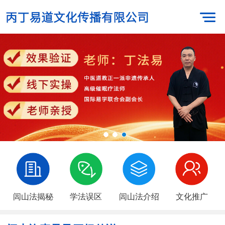
闾山法揭秘
学法误区
闾山法介绍
文化推广