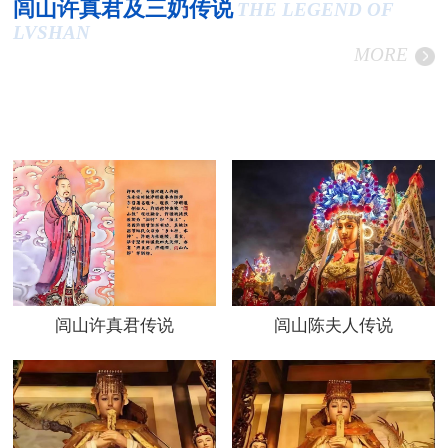
闾山许真君及三奶传说
THE LEGEND OF
LVSHAN
MORE
闾山许真君传说
闾山陈夫人传说