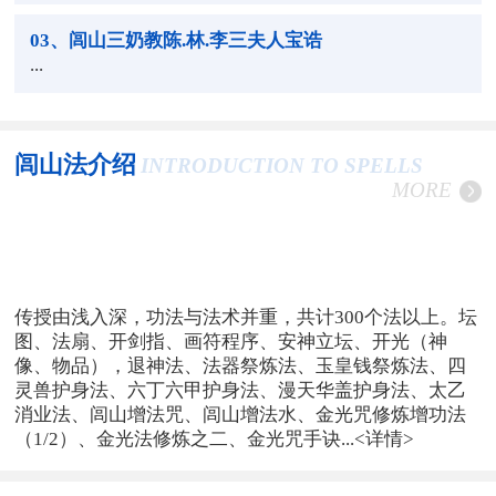
03
、闾山三奶教陈.林.李三夫人宝诰
...
闾山法介绍
INTRODUCTION TO SPELLS
MORE
传授由浅入深，功法与法术并重，共计300个法以上。坛
图、法扇、开剑指、画符程序、安神立坛、开光（神
像、物品），退神法、法器祭炼法、玉皇钱祭炼法、四
灵兽护身法、六丁六甲护身法、漫天华盖护身法、太乙
消业法、闾山增法咒、闾山增法水、金光咒修炼增功法
（1/2）、金光法修炼之二、金光咒手诀...
<详情>