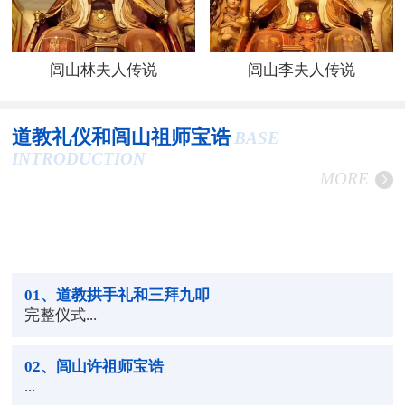
闾山林夫人传说
闾山李夫人传说
道教礼仪和闾山祖师宝诰
BASE
INTRODUCTION
MORE
01
、道教拱手礼和三拜九叩
完整仪式...
02
、闾山许祖师宝诰
...