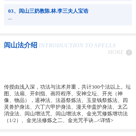
03
、闾山三奶教陈.林.李三夫人宝诰
...
闾山法介绍
INTRODUCTION TO SPELLS
MORE
传授由浅入深，功法与法术并重，共计300个法以上。坛
图、法扇、开剑指、画符程序、安神立坛、开光（神
像、物品），退神法、法器祭炼法、玉皇钱祭炼法、四
灵兽护身法、六丁六甲护身法、漫天华盖护身法、太乙
消业法、闾山增法咒、闾山增法水、金光咒修炼增功法
（1/2）、金光法修炼之二、金光咒手诀...
<详情>