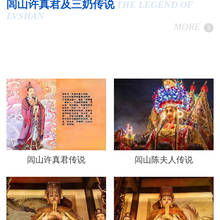
闾山许真君及三奶传说
THE LEGEND OF
LVSHAN
MORE
闾山许真君传说
闾山陈夫人传说