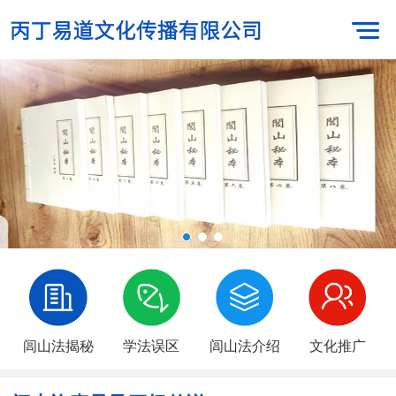
闾山法揭秘
学法误区
闾山法介绍
文化推广