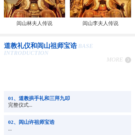
闾山林夫人传说
闾山李夫人传说
道教礼仪和闾山祖师宝诰
BASE
INTRODUCTION
MORE
01
、道教拱手礼和三拜九叩
完整仪式...
02
、闾山许祖师宝诰
...