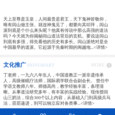
天上至尊是玉皇，人间最贵是君王，天下鬼神皆敬仰，
唯有闾山做主张。就连神鬼见了，都要向其叩拜，闾山
派到底是个什么来头呢？他真有传说中那么高强的道法
吗？今天就为你揭秘闾山道法背后的玄机。要说这闾山
到底有多强，得先看他的历史有多长。闾山派绝对是全
中国最早的道派。它起源于先秦时期的闽越地...
<详情>
文化推广
MORE
HONORARY
丁老师，一九六八年生人，中国道教正一派非遗传承
人，高级催眠疗法师，国际易学联合会副会长。 曾任中
学语文教师八年。师德高尚，教学经验丰富，条理清
晰。从事道法研究多年，有丰富的实战经验。现传授闾
山三奶法，综合300个以上内容，从基础入门到高级兵马
法，层层递进，到可以独立应对各类事...
<详情>