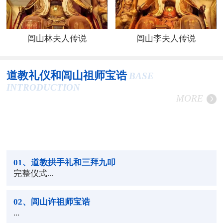
闾山林夫人传说
闾山李夫人传说
道教礼仪和闾山祖师宝诰
BASE
INTRODUCTION
MORE
01
、道教拱手礼和三拜九叩
完整仪式...
02
、闾山许祖师宝诰
...