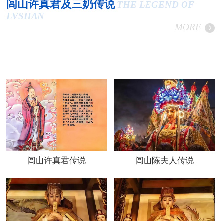
闾山许真君及三奶传说
THE LEGEND OF
LVSHAN
MORE
闾山许真君传说
闾山陈夫人传说