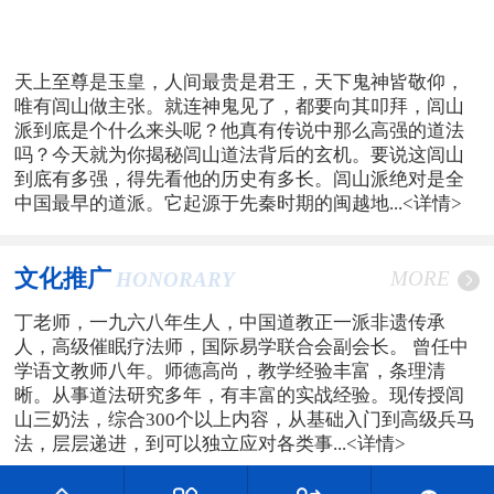
天上至尊是玉皇，人间最贵是君王，天下鬼神皆敬仰，
唯有闾山做主张。就连神鬼见了，都要向其叩拜，闾山
派到底是个什么来头呢？他真有传说中那么高强的道法
吗？今天就为你揭秘闾山道法背后的玄机。要说这闾山
到底有多强，得先看他的历史有多长。闾山派绝对是全
中国最早的道派。它起源于先秦时期的闽越地...
<详情>
文化推广
MORE
HONORARY
丁老师，一九六八年生人，中国道教正一派非遗传承
人，高级催眠疗法师，国际易学联合会副会长。 曾任中
学语文教师八年。师德高尚，教学经验丰富，条理清
晰。从事道法研究多年，有丰富的实战经验。现传授闾
山三奶法，综合300个以上内容，从基础入门到高级兵马
法，层层递进，到可以独立应对各类事...
<详情>