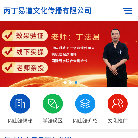
闾山法揭秘
学法误区
闾山法介绍
文化推广