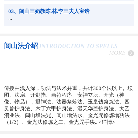
03
、闾山三奶教陈.林.李三夫人宝诰
...
闾山法介绍
INTRODUCTION TO SPELLS
MORE
传授由浅入深，功法与法术并重，共计300个法以上。坛
图、法扇、开剑指、画符程序、安神立坛、开光（神
像、物品），退神法、法器祭炼法、玉皇钱祭炼法、四
灵兽护身法、六丁六甲护身法、漫天华盖护身法、太乙
消业法、闾山增法咒、闾山增法水、金光咒修炼增功法
（1/2）、金光法修炼之二、金光咒手诀...
<详情>