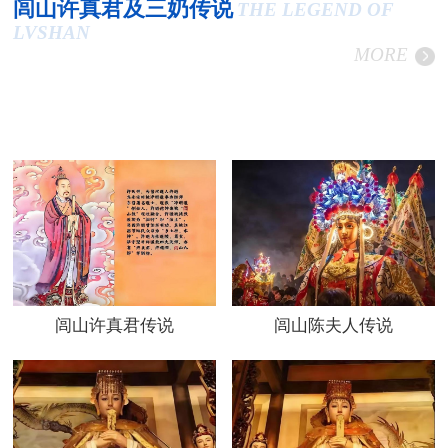
闾山许真君及三奶传说
THE LEGEND OF
LVSHAN
MORE
闾山许真君传说
闾山陈夫人传说