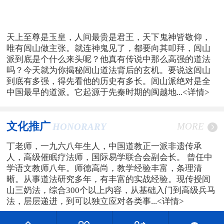
天上至尊是玉皇，人间最贵是君王，天下鬼神皆敬仰，
唯有闾山做主张。就连神鬼见了，都要向其叩拜，闾山
派到底是个什么来头呢？他真有传说中那么高强的道法
吗？今天就为你揭秘闾山道法背后的玄机。要说这闾山
到底有多强，得先看他的历史有多长。闾山派绝对是全
中国最早的道派。它起源于先秦时期的闽越地...
<详情>
文化推广
MORE
HONORARY
丁老师，一九六八年生人，中国道教正一派非遗传承
人，高级催眠疗法师，国际易学联合会副会长。 曾任中
学语文教师八年。师德高尚，教学经验丰富，条理清
晰。从事道法研究多年，有丰富的实战经验。现传授闾
山三奶法，综合300个以上内容，从基础入门到高级兵马
法，层层递进，到可以独立应对各类事...
<详情>