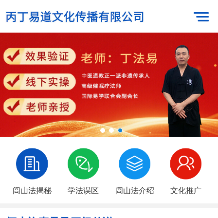
闾山法揭秘
学法误区
闾山法介绍
文化推广