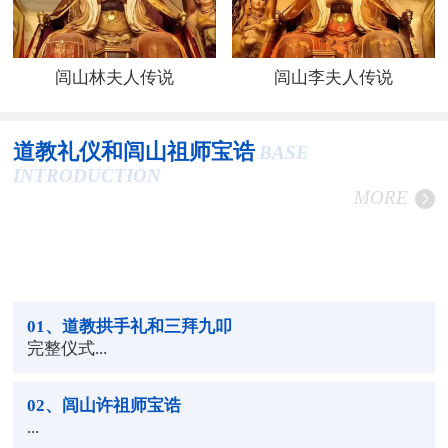
闾山林夫人传说
闾山李夫人传说
道教礼仪和闾山祖师宝诰
BASE
INTRODUCTION
MORE
01
、道教拱手礼和三拜九叩
完整仪式...
02
、闾山许祖师宝诰
...