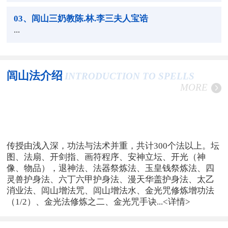
03
、闾山三奶教陈.林.李三夫人宝诰
...
闾山法介绍
INTRODUCTION TO SPELLS
MORE
传授由浅入深，功法与法术并重，共计300个法以上。坛
图、法扇、开剑指、画符程序、安神立坛、开光（神
像、物品），退神法、法器祭炼法、玉皇钱祭炼法、四
灵兽护身法、六丁六甲护身法、漫天华盖护身法、太乙
消业法、闾山增法咒、闾山增法水、金光咒修炼增功法
（1/2）、金光法修炼之二、金光咒手诀...
<详情>