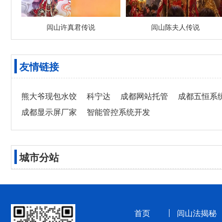
闾山许真君传说
闾山陈夫人传说
友情链接
熊大爷现包水饺
科宁达
成都网站托管
成都五恒系
成都显示屏厂家
智能管控系统开发
城市分站
首页
闾山法揭秘