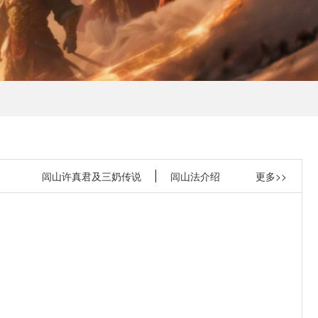
闾山许真君及三奶传说
闾山法介绍
更多>>