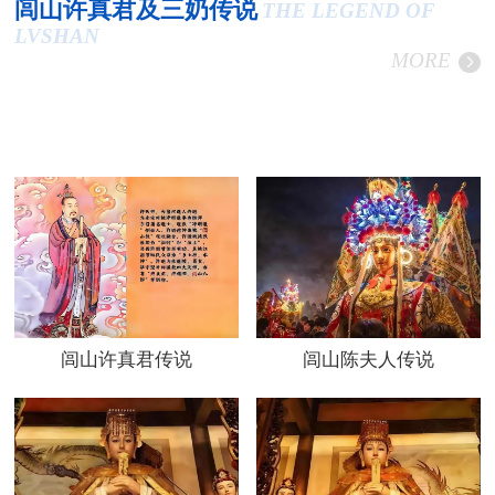
闾山许真君及三奶传说
THE LEGEND OF
LVSHAN
MORE
闾山许真君传说
闾山陈夫人传说