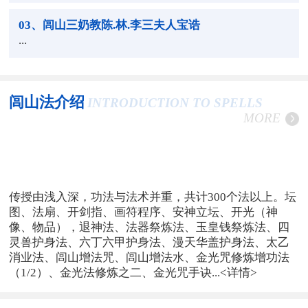
03
、闾山三奶教陈.林.李三夫人宝诰
...
闾山法介绍
INTRODUCTION TO SPELLS
MORE
传授由浅入深，功法与法术并重，共计300个法以上。坛
图、法扇、开剑指、画符程序、安神立坛、开光（神
像、物品），退神法、法器祭炼法、玉皇钱祭炼法、四
灵兽护身法、六丁六甲护身法、漫天华盖护身法、太乙
消业法、闾山增法咒、闾山增法水、金光咒修炼增功法
（1/2）、金光法修炼之二、金光咒手诀...
<详情>