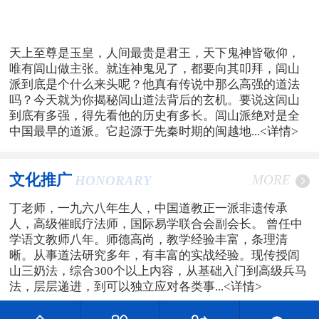
天上至尊是玉皇，人间最贵是君王，天下鬼神皆敬仰，
唯有闾山做主张。就连神鬼见了，都要向其叩拜，闾山
派到底是个什么来头呢？他真有传说中那么高强的道法
吗？今天就为你揭秘闾山道法背后的玄机。要说这闾山
到底有多强，得先看他的历史有多长。闾山派绝对是全
中国最早的道派。它起源于先秦时期的闽越地...
<详情>
文化推广
MORE
HONORARY
丁老师，一九六八年生人，中国道教正一派非遗传承
人，高级催眠疗法师，国际易学联合会副会长。 曾任中
学语文教师八年。师德高尚，教学经验丰富，条理清
晰。从事道法研究多年，有丰富的实战经验。现传授闾
山三奶法，综合300个以上内容，从基础入门到高级兵马
法，层层递进，到可以独立应对各类事...
<详情>