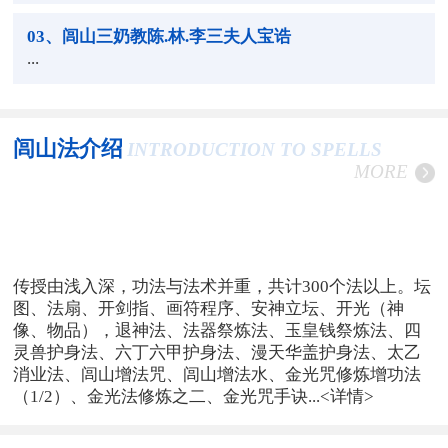
03
、闾山三奶教陈.林.李三夫人宝诰
...
闾山法介绍
INTRODUCTION TO SPELLS
MORE
传授由浅入深，功法与法术并重，共计300个法以上。坛
图、法扇、开剑指、画符程序、安神立坛、开光（神
像、物品），退神法、法器祭炼法、玉皇钱祭炼法、四
灵兽护身法、六丁六甲护身法、漫天华盖护身法、太乙
消业法、闾山增法咒、闾山增法水、金光咒修炼增功法
（1/2）、金光法修炼之二、金光咒手诀...
<详情>