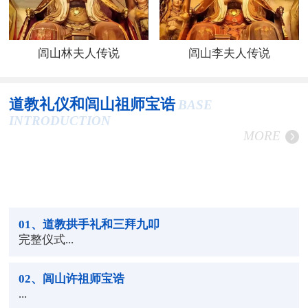
闾山林夫人传说
闾山李夫人传说
道教礼仪和闾山祖师宝诰
BASE
INTRODUCTION
MORE
01
、道教拱手礼和三拜九叩
完整仪式...
02
、闾山许祖师宝诰
...