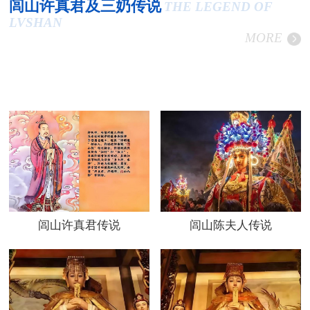
闾山许真君及三奶传说
THE LEGEND OF
LVSHAN
MORE
闾山许真君传说
闾山陈夫人传说