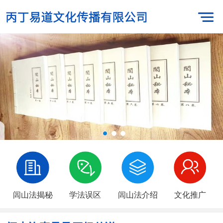
闾山法揭秘
学法误区
闾山法介绍
文化推广