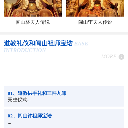
闾山林夫人传说
闾山李夫人传说
道教礼仪和闾山祖师宝诰
BASE
INTRODUCTION
MORE
01
、道教拱手礼和三拜九叩
完整仪式...
02
、闾山许祖师宝诰
...