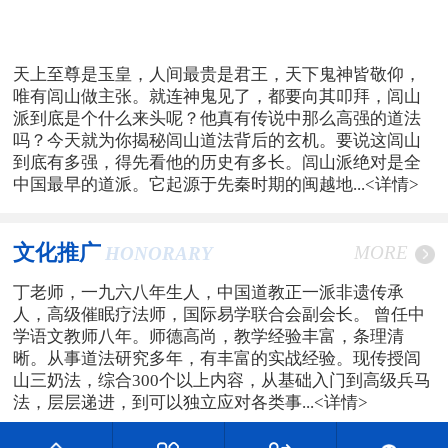
天上至尊是玉皇，人间最贵是君王，天下鬼神皆敬仰，
唯有闾山做主张。就连神鬼见了，都要向其叩拜，闾山
派到底是个什么来头呢？他真有传说中那么高强的道法
吗？今天就为你揭秘闾山道法背后的玄机。要说这闾山
到底有多强，得先看他的历史有多长。闾山派绝对是全
中国最早的道派。它起源于先秦时期的闽越地...
<详情>
文化推广
MORE
HONORARY
丁老师，一九六八年生人，中国道教正一派非遗传承
人，高级催眠疗法师，国际易学联合会副会长。 曾任中
学语文教师八年。师德高尚，教学经验丰富，条理清
晰。从事道法研究多年，有丰富的实战经验。现传授闾
山三奶法，综合300个以上内容，从基础入门到高级兵马
法，层层递进，到可以独立应对各类事...
<详情>