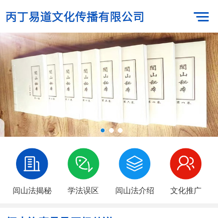
闾山法揭秘
学法误区
闾山法介绍
文化推广