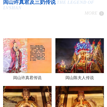
闾山许真君及三奶传说
THE LEGEND OF
LVSHAN
MORE
闾山许真君传说
闾山陈夫人传说