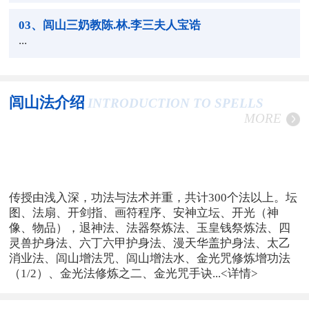
03
、闾山三奶教陈.林.李三夫人宝诰
...
闾山法介绍
INTRODUCTION TO SPELLS
MORE
传授由浅入深，功法与法术并重，共计300个法以上。坛
图、法扇、开剑指、画符程序、安神立坛、开光（神
像、物品），退神法、法器祭炼法、玉皇钱祭炼法、四
灵兽护身法、六丁六甲护身法、漫天华盖护身法、太乙
消业法、闾山增法咒、闾山增法水、金光咒修炼增功法
（1/2）、金光法修炼之二、金光咒手诀...
<详情>