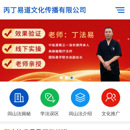
闾山法揭秘
学法误区
闾山法介绍
文化推广