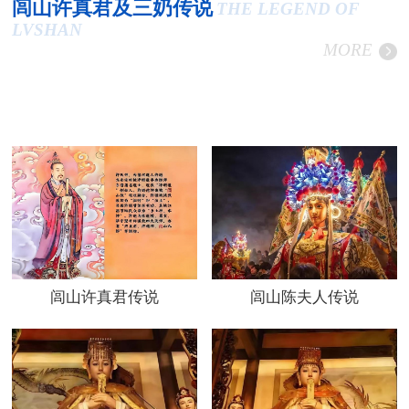
闾山许真君及三奶传说
THE LEGEND OF
LVSHAN
MORE
闾山许真君传说
闾山陈夫人传说