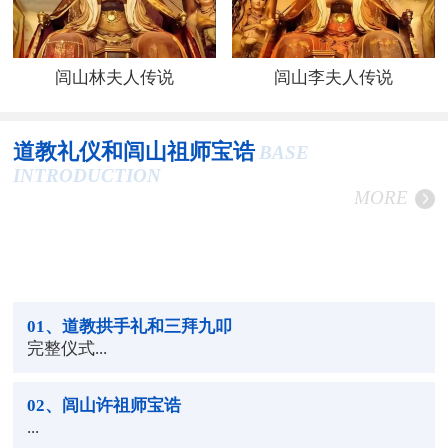
闾山林夫人传说
闾山李夫人传说
道教礼仪和闾山祖师宝诰
BASE
INTRODUCTION
MORE
01
、道教拱手礼和三拜九叩
完整仪式...
02
、闾山许祖师宝诰
...