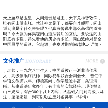
天上至尊是玉皇，人间最贵是君王，天下鬼神皆敬仰，
唯有闾山做主张。就连神鬼见了，都要向其叩拜，闾山
派到底是个什么来头呢？他真有传说中那么高强的道法
吗？今天就为你揭秘闾山道法背后的玄机。要说这闾山
到底有多强，得先看他的历史有多长。闾山派绝对是全
中国最早的道派。它起源于先秦时期的闽越地...
<详情>
文化推广
MORE
HONORARY
丁老师，一九六八年生人，中国道教正一派非遗传承
人，高级催眠疗法师，国际易学联合会副会长。 曾任中
学语文教师八年。师德高尚，教学经验丰富，条理清
晰。从事道法研究多年，有丰富的实战经验。现传授闾
山三奶法，综合300个以上内容，从基础入门到高级兵马
法，层层递进，到可以独立应对各类事...
<详情>