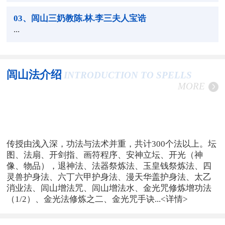
03
、闾山三奶教陈.林.李三夫人宝诰
...
闾山法介绍
INTRODUCTION TO SPELLS
MORE
传授由浅入深，功法与法术并重，共计300个法以上。坛
图、法扇、开剑指、画符程序、安神立坛、开光（神
像、物品），退神法、法器祭炼法、玉皇钱祭炼法、四
灵兽护身法、六丁六甲护身法、漫天华盖护身法、太乙
消业法、闾山增法咒、闾山增法水、金光咒修炼增功法
（1/2）、金光法修炼之二、金光咒手诀...
<详情>