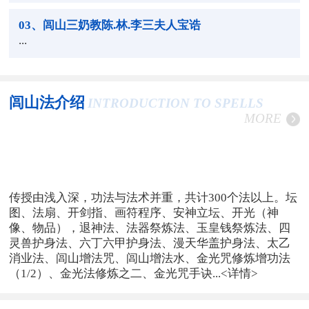
03
、闾山三奶教陈.林.李三夫人宝诰
...
闾山法介绍
INTRODUCTION TO SPELLS
MORE
传授由浅入深，功法与法术并重，共计300个法以上。坛
图、法扇、开剑指、画符程序、安神立坛、开光（神
像、物品），退神法、法器祭炼法、玉皇钱祭炼法、四
灵兽护身法、六丁六甲护身法、漫天华盖护身法、太乙
消业法、闾山增法咒、闾山增法水、金光咒修炼增功法
（1/2）、金光法修炼之二、金光咒手诀...
<详情>