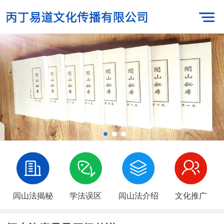
闾山法揭秘
学法误区
闾山法介绍
文化推广