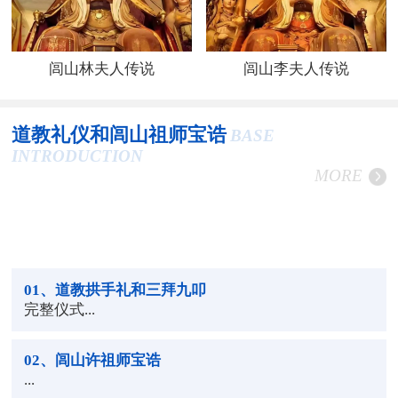
闾山林夫人传说
闾山李夫人传说
道教礼仪和闾山祖师宝诰
BASE
INTRODUCTION
MORE
01
、道教拱手礼和三拜九叩
完整仪式...
02
、闾山许祖师宝诰
...