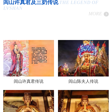
闾山许真君及三奶传说
THE LEGEND OF
LVSHAN
MORE
闾山许真君传说
闾山陈夫人传说