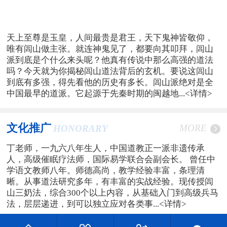
天上至尊是玉皇，人间最贵是君王，天下鬼神皆敬仰，
唯有闾山做主张。就连神鬼见了，都要向其叩拜，闾山
派到底是个什么来头呢？他真有传说中那么高强的道法
吗？今天就为你揭秘闾山道法背后的玄机。要说这闾山
到底有多强，得先看他的历史有多长。闾山派绝对是全
中国最早的道派。它起源于先秦时期的闽越地...
<详情>
文化推广
MORE
HONORARY
丁老师，一九六八年生人，中国道教正一派非遗传承
人，高级催眠疗法师，国际易学联合会副会长。 曾任中
学语文教师八年。师德高尚，教学经验丰富，条理清
晰。从事道法研究多年，有丰富的实战经验。现传授闾
山三奶法，综合300个以上内容，从基础入门到高级兵马
法，层层递进，到可以独立应对各类事...
<详情>