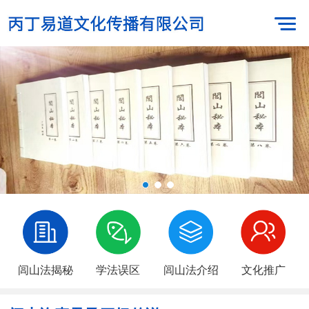
闾山法揭秘
学法误区
闾山法介绍
文化推广