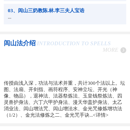
03
、闾山三奶教陈.林.李三夫人宝诰
...
闾山法介绍
INTRODUCTION TO SPELLS
MORE
传授由浅入深，功法与法术并重，共计300个法以上。坛
图、法扇、开剑指、画符程序、安神立坛、开光（神
像、物品），退神法、法器祭炼法、玉皇钱祭炼法、四
灵兽护身法、六丁六甲护身法、漫天华盖护身法、太乙
消业法、闾山增法咒、闾山增法水、金光咒修炼增功法
（1/2）、金光法修炼之二、金光咒手诀...
<详情>