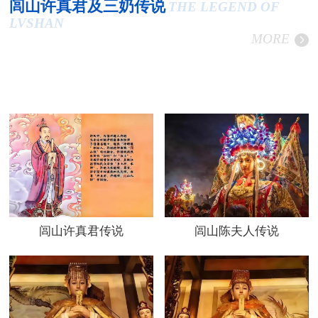
闾山许真君及三奶传说
THE LEGEND OF
LVSHAN
MORE
闾山许真君传说
闾山陈夫人传说