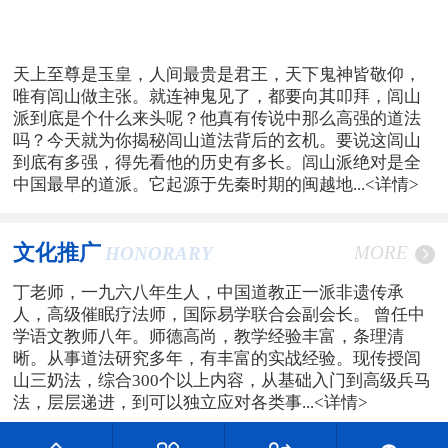
天上至尊是玉皇，人间最贵是君王，天下鬼神皆敬仰，
唯有闾山做主张。就连神鬼见了，都要向其叩拜，闾山
派到底是个什么来头呢？他真有传说中那么高强的道法
吗？今天就为你揭秘闾山道法背后的玄机。要说这闾山
到底有多强，得先看他的历史有多长。闾山派绝对是全
中国最早的道派。它起源于先秦时期的闽越地...
<详情>
文化推广
MORE
HONORARY
丁老师，一九六八年生人，中国道教正一派非遗传承
人，高级催眠疗法师，国际易学联合会副会长。 曾任中
学语文教师八年。师德高尚，教学经验丰富，条理清
晰。从事道法研究多年，有丰富的实战经验。现传授闾
山三奶法，综合300个以上内容，从基础入门到高级兵马
法，层层递进，到可以独立应对各类事...
<详情>