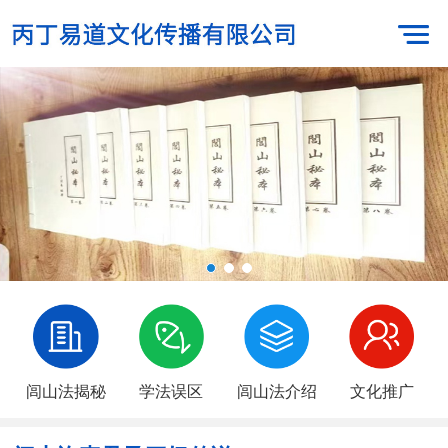
闾山法揭秘
学法误区
闾山法介绍
文化推广