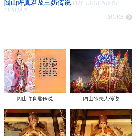
闾山许真君及三奶传说
THE LEGEND OF
LVSHAN
MORE
闾山许真君传说
闾山陈夫人传说