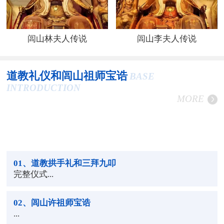
闾山林夫人传说
闾山李夫人传说
道教礼仪和闾山祖师宝诰
BASE
INTRODUCTION
MORE
01
、道教拱手礼和三拜九叩
完整仪式...
02
、闾山许祖师宝诰
...