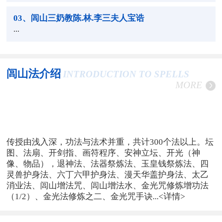
03
、闾山三奶教陈.林.李三夫人宝诰
...
闾山法介绍
INTRODUCTION TO SPELLS
MORE
传授由浅入深，功法与法术并重，共计300个法以上。坛
图、法扇、开剑指、画符程序、安神立坛、开光（神
像、物品），退神法、法器祭炼法、玉皇钱祭炼法、四
灵兽护身法、六丁六甲护身法、漫天华盖护身法、太乙
消业法、闾山增法咒、闾山增法水、金光咒修炼增功法
（1/2）、金光法修炼之二、金光咒手诀...
<详情>