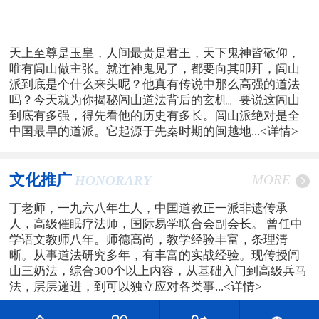
天上至尊是玉皇，人间最贵是君王，天下鬼神皆敬仰，
唯有闾山做主张。就连神鬼见了，都要向其叩拜，闾山
派到底是个什么来头呢？他真有传说中那么高强的道法
吗？今天就为你揭秘闾山道法背后的玄机。要说这闾山
到底有多强，得先看他的历史有多长。闾山派绝对是全
中国最早的道派。它起源于先秦时期的闽越地...
<详情>
文化推广
MORE
HONORARY
丁老师，一九六八年生人，中国道教正一派非遗传承
人，高级催眠疗法师，国际易学联合会副会长。 曾任中
学语文教师八年。师德高尚，教学经验丰富，条理清
晰。从事道法研究多年，有丰富的实战经验。现传授闾
山三奶法，综合300个以上内容，从基础入门到高级兵马
法，层层递进，到可以独立应对各类事...
<详情>