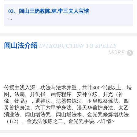
03
、闾山三奶教陈.林.李三夫人宝诰
...
闾山法介绍
INTRODUCTION TO SPELLS
MORE
传授由浅入深，功法与法术并重，共计300个法以上。坛
图、法扇、开剑指、画符程序、安神立坛、开光（神
像、物品），退神法、法器祭炼法、玉皇钱祭炼法、四
灵兽护身法、六丁六甲护身法、漫天华盖护身法、太乙
消业法、闾山增法咒、闾山增法水、金光咒修炼增功法
（1/2）、金光法修炼之二、金光咒手诀...
<详情>