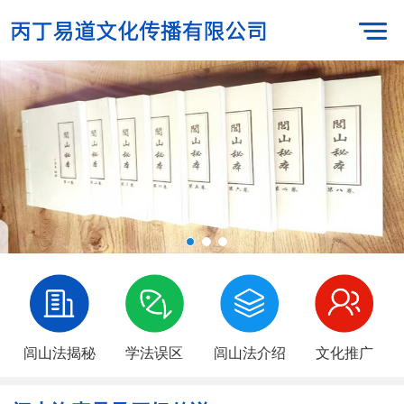
闾山法揭秘
学法误区
闾山法介绍
文化推广