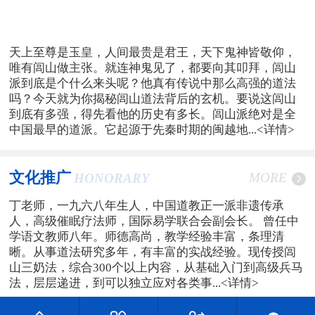
天上至尊是玉皇，人间最贵是君王，天下鬼神皆敬仰，
唯有闾山做主张。就连神鬼见了，都要向其叩拜，闾山
派到底是个什么来头呢？他真有传说中那么高强的道法
吗？今天就为你揭秘闾山道法背后的玄机。要说这闾山
到底有多强，得先看他的历史有多长。闾山派绝对是全
中国最早的道派。它起源于先秦时期的闽越地...
<详情>
文化推广
MORE
HONORARY
丁老师，一九六八年生人，中国道教正一派非遗传承
人，高级催眠疗法师，国际易学联合会副会长。 曾任中
学语文教师八年。师德高尚，教学经验丰富，条理清
晰。从事道法研究多年，有丰富的实战经验。现传授闾
山三奶法，综合300个以上内容，从基础入门到高级兵马
法，层层递进，到可以独立应对各类事...
<详情>