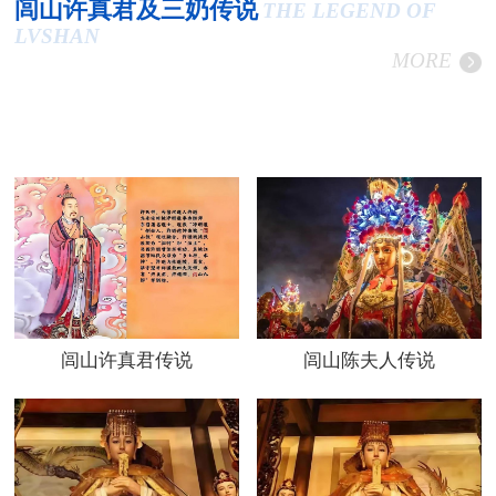
闾山许真君及三奶传说
THE LEGEND OF
LVSHAN
MORE
闾山许真君传说
闾山陈夫人传说