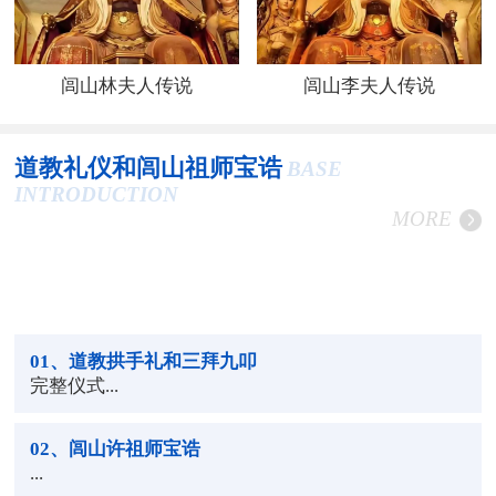
闾山林夫人传说
闾山李夫人传说
道教礼仪和闾山祖师宝诰
BASE
INTRODUCTION
MORE
01
、道教拱手礼和三拜九叩
完整仪式...
02
、闾山许祖师宝诰
...