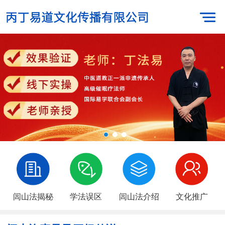
闾山法揭秘
学法误区
闾山法介绍
文化推广