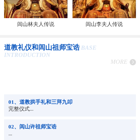
闾山林夫人传说
闾山李夫人传说
道教礼仪和闾山祖师宝诰
BASE
INTRODUCTION
MORE
01
、道教拱手礼和三拜九叩
完整仪式...
02
、闾山许祖师宝诰
...