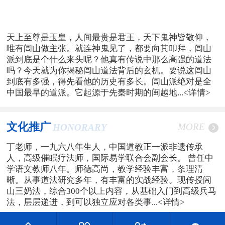
天上至尊是玉皇，人间最贵是君王，天下鬼神皆敬仰，
唯有闾山做主张。就连神鬼见了，都要向其叩拜，闾山
派到底是个什么来头呢？他真有传说中那么高强的道法
吗？今天就为你揭秘闾山道法背后的玄机。要说这闾山
到底有多强，得先看他的历史有多长。闾山派绝对是全
中国最早的道派。它起源于先秦时期的闽越地...
<详情>
文化推广
MORE
HONORARY
丁老师，一九六八年生人，中国道教正一派非遗传承
人，高级催眠疗法师，国际易学联合会副会长。 曾任中
学语文教师八年。师德高尚，教学经验丰富，条理清
晰。从事道法研究多年，有丰富的实战经验。现传授闾
山三奶法，综合300个以上内容，从基础入门到高级兵马
法，层层递进，到可以独立应对各类事...
<详情>