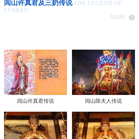
闾山许真君及三奶传说
THE LEGEND OF
LVSHAN
MORE
闾山许真君传说
闾山陈夫人传说