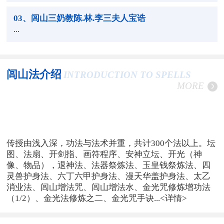
03
、闾山三奶教陈.林.李三夫人宝诰
...
闾山法介绍
INTRODUCTION TO SPELLS
MORE
传授由浅入深，功法与法术并重，共计300个法以上。坛
图、法扇、开剑指、画符程序、安神立坛、开光（神
像、物品），退神法、法器祭炼法、玉皇钱祭炼法、四
灵兽护身法、六丁六甲护身法、漫天华盖护身法、太乙
消业法、闾山增法咒、闾山增法水、金光咒修炼增功法
（1/2）、金光法修炼之二、金光咒手诀...
<详情>