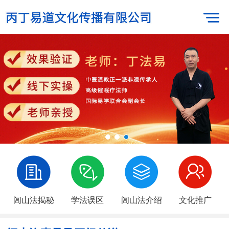
闾山法揭秘
学法误区
闾山法介绍
文化推广