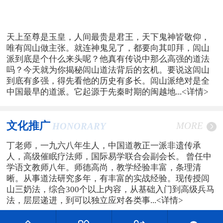
天上至尊是玉皇，人间最贵是君王，天下鬼神皆敬仰，
唯有闾山做主张。就连神鬼见了，都要向其叩拜，闾山
派到底是个什么来头呢？他真有传说中那么高强的道法
吗？今天就为你揭秘闾山道法背后的玄机。要说这闾山
到底有多强，得先看他的历史有多长。闾山派绝对是全
中国最早的道派。它起源于先秦时期的闽越地...
<详情>
文化推广
MORE
HONORARY
丁老师，一九六八年生人，中国道教正一派非遗传承
人，高级催眠疗法师，国际易学联合会副会长。 曾任中
学语文教师八年。师德高尚，教学经验丰富，条理清
晰。从事道法研究多年，有丰富的实战经验。现传授闾
山三奶法，综合300个以上内容，从基础入门到高级兵马
法，层层递进，到可以独立应对各类事...
<详情>