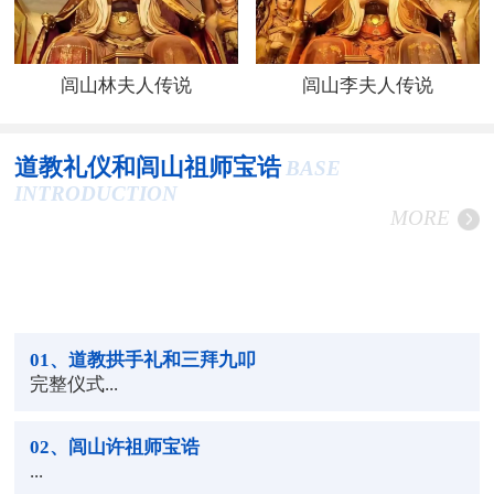
闾山林夫人传说
闾山李夫人传说
道教礼仪和闾山祖师宝诰
BASE
INTRODUCTION
MORE
01
、道教拱手礼和三拜九叩
完整仪式...
02
、闾山许祖师宝诰
...