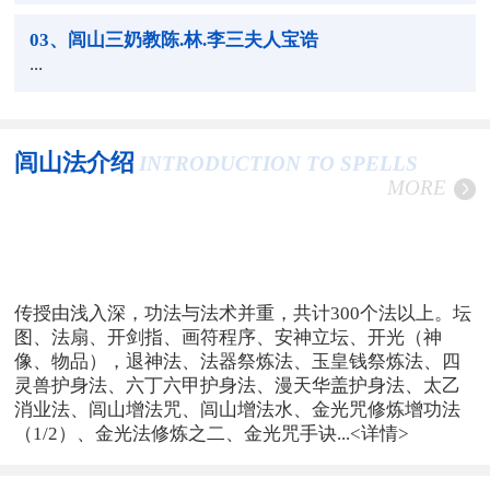
03
、闾山三奶教陈.林.李三夫人宝诰
...
闾山法介绍
INTRODUCTION TO SPELLS
MORE
传授由浅入深，功法与法术并重，共计300个法以上。坛
图、法扇、开剑指、画符程序、安神立坛、开光（神
像、物品），退神法、法器祭炼法、玉皇钱祭炼法、四
灵兽护身法、六丁六甲护身法、漫天华盖护身法、太乙
消业法、闾山增法咒、闾山增法水、金光咒修炼增功法
（1/2）、金光法修炼之二、金光咒手诀...
<详情>