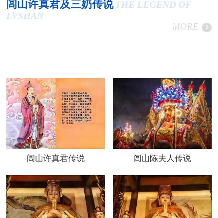
闾山许真君及三奶传说
THE LEGEND OF
LVSHAN
MORE
闾山许真君传说
闾山陈夫人传说