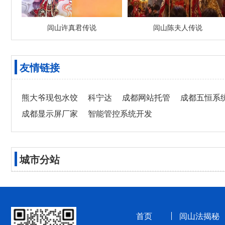
闾山许真君传说
闾山陈夫人传说
友情链接
熊大爷现包水饺
科宁达
成都网站托管
成都五恒系
成都显示屏厂家
智能管控系统开发
城市分站
首页
闾山法揭秘