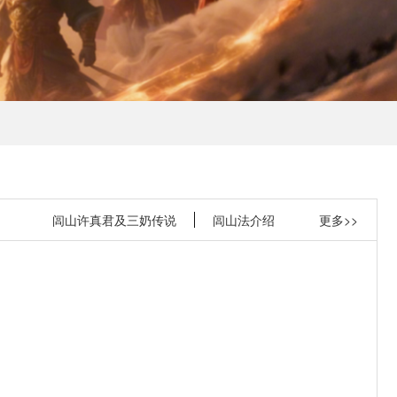
闾山许真君及三奶传说
闾山法介绍
更多>>