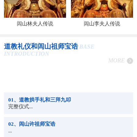
闾山林夫人传说
闾山李夫人传说
道教礼仪和闾山祖师宝诰
BASE
INTRODUCTION
MORE
01
、道教拱手礼和三拜九叩
完整仪式...
02
、闾山许祖师宝诰
...