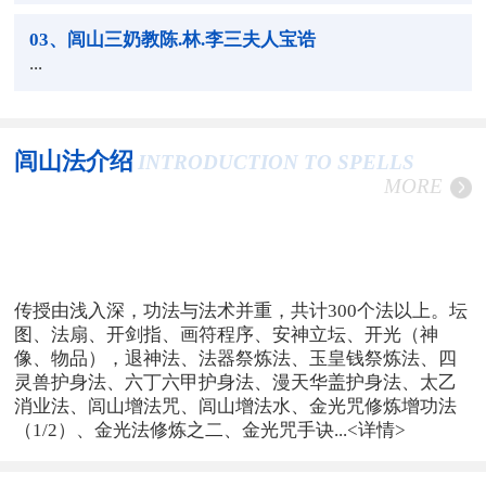
03
、闾山三奶教陈.林.李三夫人宝诰
...
闾山法介绍
INTRODUCTION TO SPELLS
MORE
传授由浅入深，功法与法术并重，共计300个法以上。坛
图、法扇、开剑指、画符程序、安神立坛、开光（神
像、物品），退神法、法器祭炼法、玉皇钱祭炼法、四
灵兽护身法、六丁六甲护身法、漫天华盖护身法、太乙
消业法、闾山增法咒、闾山增法水、金光咒修炼增功法
（1/2）、金光法修炼之二、金光咒手诀...
<详情>