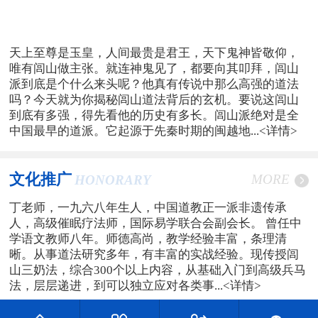
天上至尊是玉皇，人间最贵是君王，天下鬼神皆敬仰，
唯有闾山做主张。就连神鬼见了，都要向其叩拜，闾山
派到底是个什么来头呢？他真有传说中那么高强的道法
吗？今天就为你揭秘闾山道法背后的玄机。要说这闾山
到底有多强，得先看他的历史有多长。闾山派绝对是全
中国最早的道派。它起源于先秦时期的闽越地...
<详情>
文化推广
MORE
HONORARY
丁老师，一九六八年生人，中国道教正一派非遗传承
人，高级催眠疗法师，国际易学联合会副会长。 曾任中
学语文教师八年。师德高尚，教学经验丰富，条理清
晰。从事道法研究多年，有丰富的实战经验。现传授闾
山三奶法，综合300个以上内容，从基础入门到高级兵马
法，层层递进，到可以独立应对各类事...
<详情>