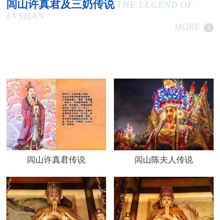
闾山许真君及三奶传说
THE LEGEND OF
LVSHAN
MORE
闾山许真君传说
闾山陈夫人传说