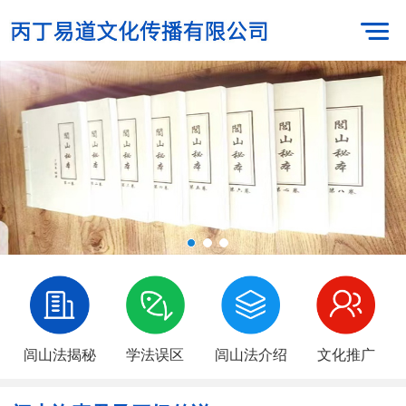
闾山法揭秘
学法误区
闾山法介绍
文化推广