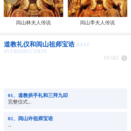
闾山林夫人传说
闾山李夫人传说
道教礼仪和闾山祖师宝诰
BASE
INTRODUCTION
MORE
01
、道教拱手礼和三拜九叩
完整仪式...
02
、闾山许祖师宝诰
...