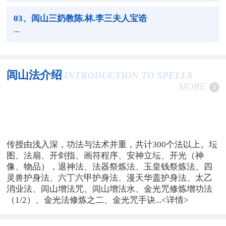
03
、闾山三奶教陈.林.李三夫人宝诰
...
闾山法介绍
INTRODUCTION TO SPELLS
MORE
传授由浅入深，功法与法术并重，共计300个法以上。坛
图、法扇、开剑指、画符程序、安神立坛、开光（神
像、物品），退神法、法器祭炼法、玉皇钱祭炼法、四
灵兽护身法、六丁六甲护身法、漫天华盖护身法、太乙
消业法、闾山增法咒、闾山增法水、金光咒修炼增功法
（1/2）、金光法修炼之二、金光咒手诀...
<详情>