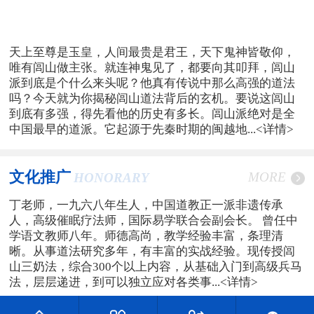
天上至尊是玉皇，人间最贵是君王，天下鬼神皆敬仰，
唯有闾山做主张。就连神鬼见了，都要向其叩拜，闾山
派到底是个什么来头呢？他真有传说中那么高强的道法
吗？今天就为你揭秘闾山道法背后的玄机。要说这闾山
到底有多强，得先看他的历史有多长。闾山派绝对是全
中国最早的道派。它起源于先秦时期的闽越地...
<详情>
文化推广
MORE
HONORARY
丁老师，一九六八年生人，中国道教正一派非遗传承
人，高级催眠疗法师，国际易学联合会副会长。 曾任中
学语文教师八年。师德高尚，教学经验丰富，条理清
晰。从事道法研究多年，有丰富的实战经验。现传授闾
山三奶法，综合300个以上内容，从基础入门到高级兵马
法，层层递进，到可以独立应对各类事...
<详情>