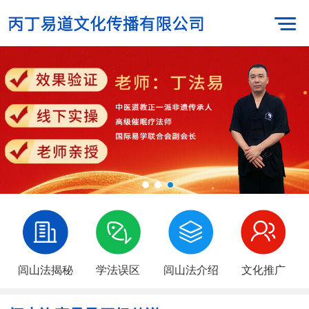
闾山法揭秘
学法误区
闾山法介绍
文化推广