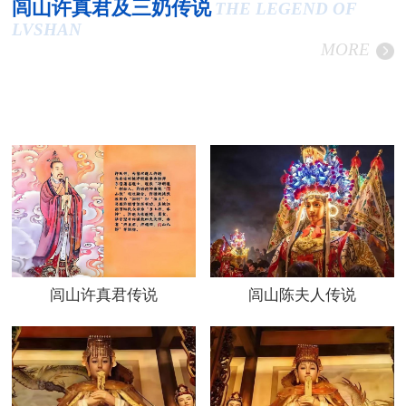
闾山许真君及三奶传说
THE LEGEND OF
LVSHAN
MORE
闾山许真君传说
闾山陈夫人传说