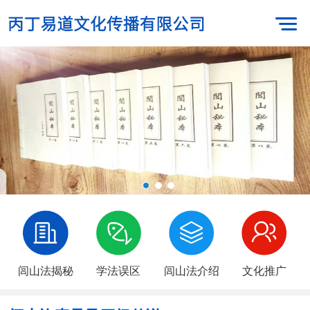
闾山法揭秘
学法误区
闾山法介绍
文化推广