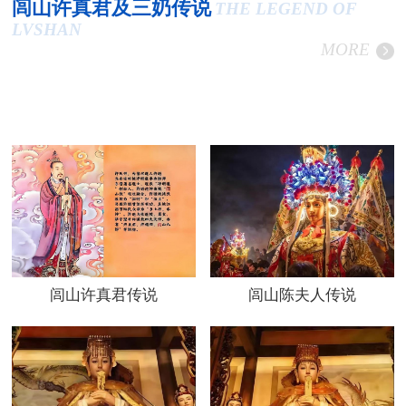
闾山许真君及三奶传说
THE LEGEND OF
LVSHAN
MORE
闾山许真君传说
闾山陈夫人传说