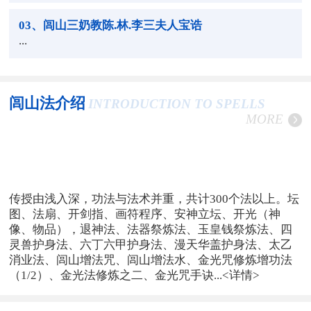
03
、闾山三奶教陈.林.李三夫人宝诰
...
闾山法介绍
INTRODUCTION TO SPELLS
MORE
传授由浅入深，功法与法术并重，共计300个法以上。坛
图、法扇、开剑指、画符程序、安神立坛、开光（神
像、物品），退神法、法器祭炼法、玉皇钱祭炼法、四
灵兽护身法、六丁六甲护身法、漫天华盖护身法、太乙
消业法、闾山增法咒、闾山增法水、金光咒修炼增功法
（1/2）、金光法修炼之二、金光咒手诀...
<详情>