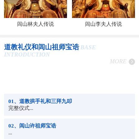
闾山林夫人传说
闾山李夫人传说
道教礼仪和闾山祖师宝诰
BASE
INTRODUCTION
MORE
01
、道教拱手礼和三拜九叩
完整仪式...
02
、闾山许祖师宝诰
...