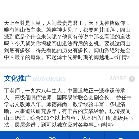
天上至尊是玉皇，人间最贵是君王，天下鬼神皆敬仰，
唯有闾山做主张。就连神鬼见了，都要向其叩拜，闾山
派到底是个什么来头呢？他真有传说中那么高强的道法
吗？今天就为你揭秘闾山道法背后的玄机。要说这闾山
到底有多强，得先看他的历史有多长。闾山派绝对是全
中国最早的道派。它起源于先秦时期的闽越地...
<详情>
文化推广
MORE
HONORARY
丁老师，一九六八年生人，中国道教正一派非遗传承
人，高级催眠疗法师，国际易学联合会副会长。 曾任中
学语文教师八年。师德高尚，教学经验丰富，条理清
晰。从事道法研究多年，有丰富的实战经验。现传授闾
山三奶法，综合300个以上内容，从基础入门到高级兵马
法，层层递进，到可以独立应对各类事...
<详情>