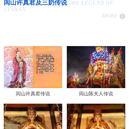
闾山许真君及三奶传说
THE LEGEND OF
LVSHAN
MORE
闾山许真君传说
闾山陈夫人传说