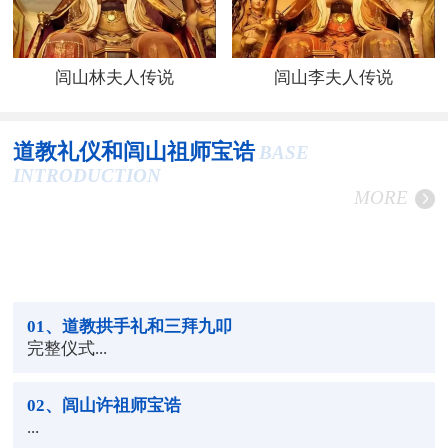
闾山林夫人传说
闾山李夫人传说
道教礼仪和闾山祖师宝诰
BASE
INTRODUCTION
MORE
01
、道教拱手礼和三拜九叩
完整仪式...
02
、闾山许祖师宝诰
...