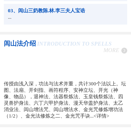
03
、闾山三奶教陈.林.李三夫人宝诰
...
闾山法介绍
INTRODUCTION TO SPELLS
MORE
传授由浅入深，功法与法术并重，共计300个法以上。坛
图、法扇、开剑指、画符程序、安神立坛、开光（神
像、物品），退神法、法器祭炼法、玉皇钱祭炼法、四
灵兽护身法、六丁六甲护身法、漫天华盖护身法、太乙
消业法、闾山增法咒、闾山增法水、金光咒修炼增功法
（1/2）、金光法修炼之二、金光咒手诀...
<详情>