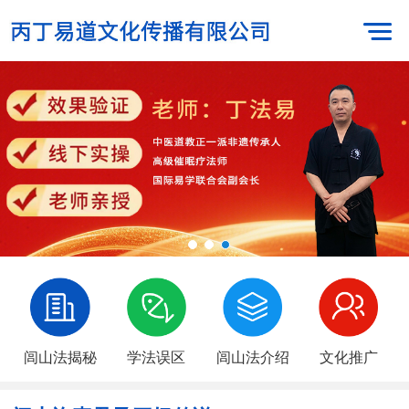
闾山法揭秘
学法误区
闾山法介绍
文化推广