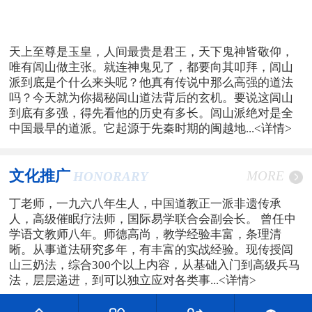
天上至尊是玉皇，人间最贵是君王，天下鬼神皆敬仰，
唯有闾山做主张。就连神鬼见了，都要向其叩拜，闾山
派到底是个什么来头呢？他真有传说中那么高强的道法
吗？今天就为你揭秘闾山道法背后的玄机。要说这闾山
到底有多强，得先看他的历史有多长。闾山派绝对是全
中国最早的道派。它起源于先秦时期的闽越地...
<详情>
文化推广
MORE
HONORARY
丁老师，一九六八年生人，中国道教正一派非遗传承
人，高级催眠疗法师，国际易学联合会副会长。 曾任中
学语文教师八年。师德高尚，教学经验丰富，条理清
晰。从事道法研究多年，有丰富的实战经验。现传授闾
山三奶法，综合300个以上内容，从基础入门到高级兵马
法，层层递进，到可以独立应对各类事...
<详情>