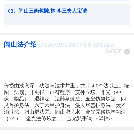
03
、闾山三奶教陈.林.李三夫人宝诰
...
闾山法介绍
INTRODUCTION TO SPELLS
MORE
传授由浅入深，功法与法术并重，共计300个法以上。坛
图、法扇、开剑指、画符程序、安神立坛、开光（神
像、物品），退神法、法器祭炼法、玉皇钱祭炼法、四
灵兽护身法、六丁六甲护身法、漫天华盖护身法、太乙
消业法、闾山增法咒、闾山增法水、金光咒修炼增功法
（1/2）、金光法修炼之二、金光咒手诀...
<详情>