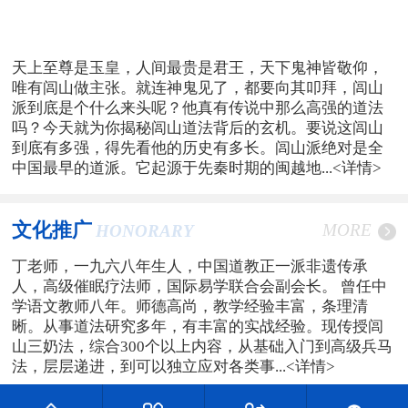
天上至尊是玉皇，人间最贵是君王，天下鬼神皆敬仰，
唯有闾山做主张。就连神鬼见了，都要向其叩拜，闾山
派到底是个什么来头呢？他真有传说中那么高强的道法
吗？今天就为你揭秘闾山道法背后的玄机。要说这闾山
到底有多强，得先看他的历史有多长。闾山派绝对是全
中国最早的道派。它起源于先秦时期的闽越地...
<详情>
文化推广
MORE
HONORARY
丁老师，一九六八年生人，中国道教正一派非遗传承
人，高级催眠疗法师，国际易学联合会副会长。 曾任中
学语文教师八年。师德高尚，教学经验丰富，条理清
晰。从事道法研究多年，有丰富的实战经验。现传授闾
山三奶法，综合300个以上内容，从基础入门到高级兵马
法，层层递进，到可以独立应对各类事...
<详情>