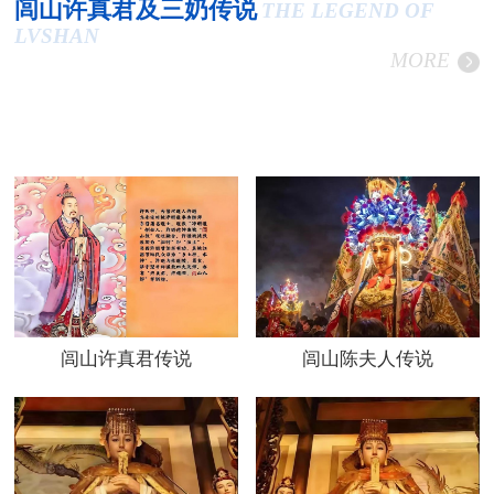
闾山许真君及三奶传说
THE LEGEND OF
LVSHAN
MORE
闾山许真君传说
闾山陈夫人传说