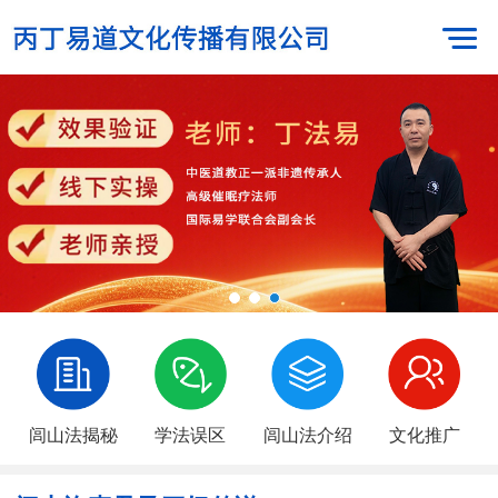
闾山法揭秘
学法误区
闾山法介绍
文化推广