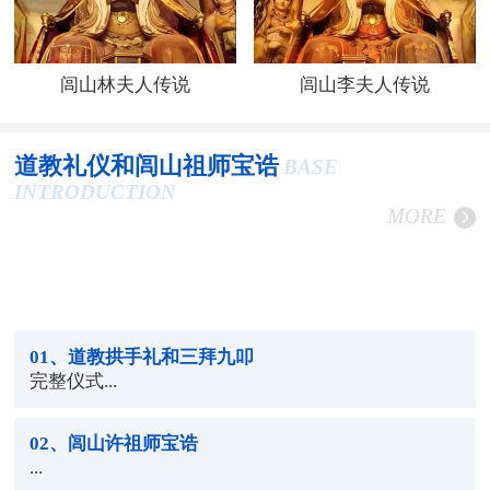
闾山林夫人传说
闾山李夫人传说
道教礼仪和闾山祖师宝诰
BASE
INTRODUCTION
MORE
01
、道教拱手礼和三拜九叩
完整仪式...
02
、闾山许祖师宝诰
...