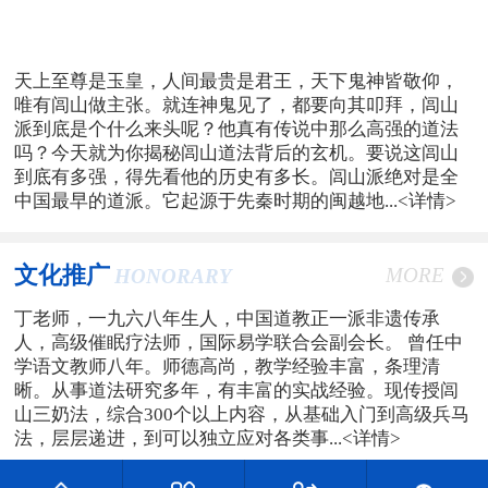
天上至尊是玉皇，人间最贵是君王，天下鬼神皆敬仰，
唯有闾山做主张。就连神鬼见了，都要向其叩拜，闾山
派到底是个什么来头呢？他真有传说中那么高强的道法
吗？今天就为你揭秘闾山道法背后的玄机。要说这闾山
到底有多强，得先看他的历史有多长。闾山派绝对是全
中国最早的道派。它起源于先秦时期的闽越地...
<详情>
文化推广
MORE
HONORARY
丁老师，一九六八年生人，中国道教正一派非遗传承
人，高级催眠疗法师，国际易学联合会副会长。 曾任中
学语文教师八年。师德高尚，教学经验丰富，条理清
晰。从事道法研究多年，有丰富的实战经验。现传授闾
山三奶法，综合300个以上内容，从基础入门到高级兵马
法，层层递进，到可以独立应对各类事...
<详情>