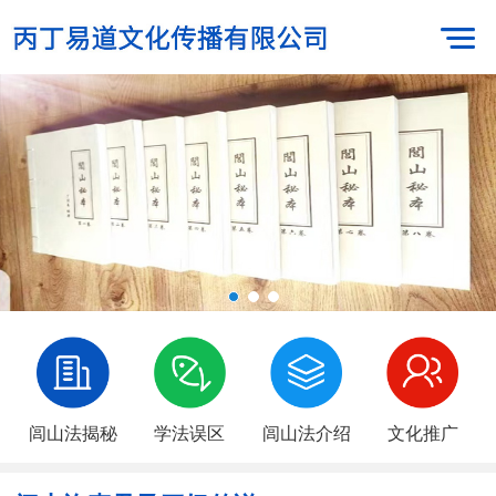
闾山法揭秘
学法误区
闾山法介绍
文化推广