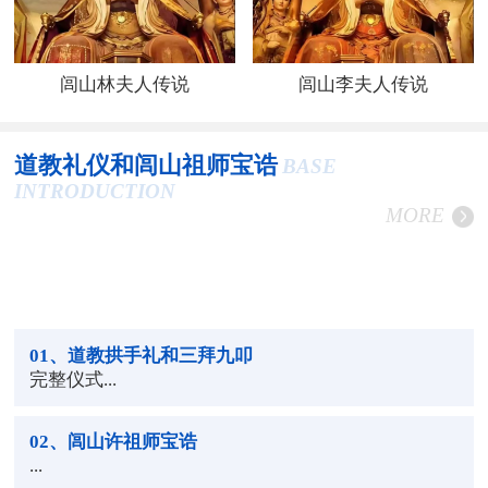
闾山林夫人传说
闾山李夫人传说
道教礼仪和闾山祖师宝诰
BASE
INTRODUCTION
MORE
01
、道教拱手礼和三拜九叩
完整仪式...
02
、闾山许祖师宝诰
...