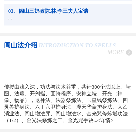
03
、闾山三奶教陈.林.李三夫人宝诰
...
闾山法介绍
INTRODUCTION TO SPELLS
MORE
传授由浅入深，功法与法术并重，共计300个法以上。坛
图、法扇、开剑指、画符程序、安神立坛、开光（神
像、物品），退神法、法器祭炼法、玉皇钱祭炼法、四
灵兽护身法、六丁六甲护身法、漫天华盖护身法、太乙
消业法、闾山增法咒、闾山增法水、金光咒修炼增功法
（1/2）、金光法修炼之二、金光咒手诀...
<详情>