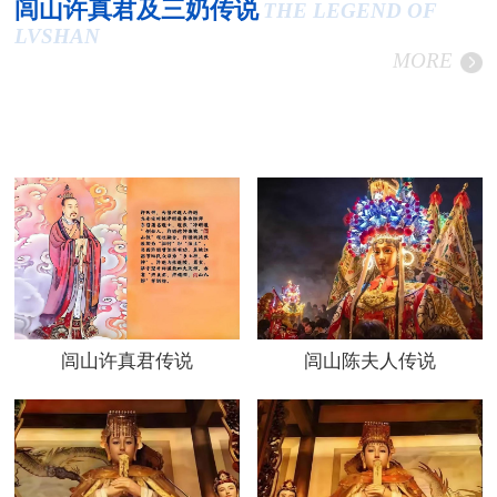
闾山许真君及三奶传说
THE LEGEND OF
LVSHAN
MORE
闾山许真君传说
闾山陈夫人传说