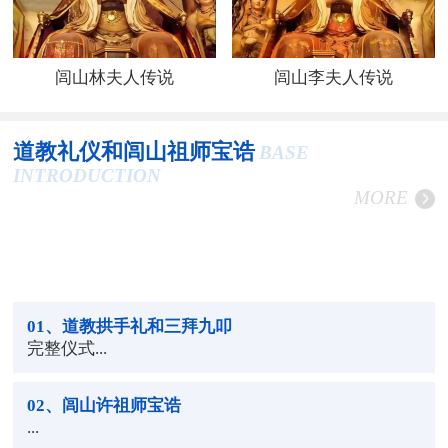
闾山林夫人传说
闾山李夫人传说
道教礼仪和闾山祖师宝诰
BASE
INTRODUCTION
MORE
01
、道教拱手礼和三拜九叩
完整仪式...
02
、闾山许祖师宝诰
...