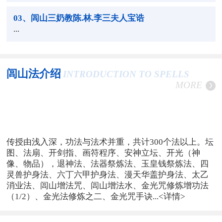
03
、闾山三奶教陈.林.李三夫人宝诰
...
闾山法介绍
INTRODUCTION TO SPELLS
MORE
传授由浅入深，功法与法术并重，共计300个法以上。坛
图、法扇、开剑指、画符程序、安神立坛、开光（神
像、物品），退神法、法器祭炼法、玉皇钱祭炼法、四
灵兽护身法、六丁六甲护身法、漫天华盖护身法、太乙
消业法、闾山增法咒、闾山增法水、金光咒修炼增功法
（1/2）、金光法修炼之二、金光咒手诀...
<详情>