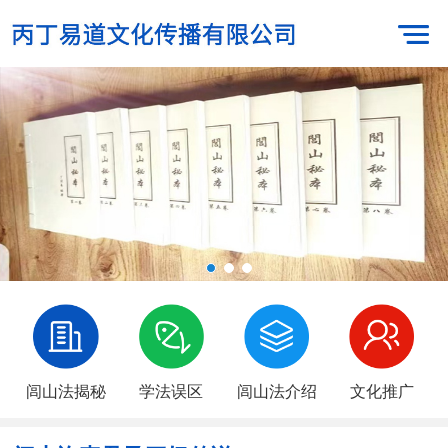
闾山法揭秘
学法误区
闾山法介绍
文化推广