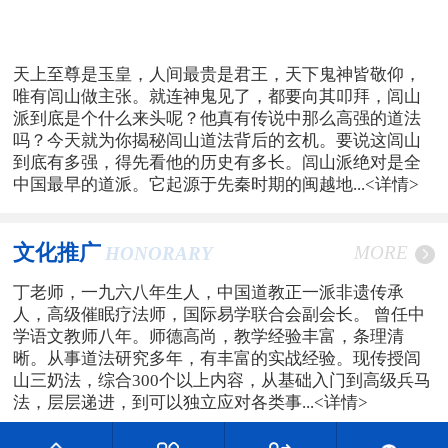
天上至尊是玉皇，人间最贵是君王，天下鬼神皆敬仰，
唯有闾山做主张。就连神鬼见了，都要向其叩拜，闾山
派到底是个什么来头呢？他真有传说中那么高强的道法
吗？今天就为你揭秘闾山道法背后的玄机。要说这闾山
到底有多强，得先看他的历史有多长。闾山派绝对是全
中国最早的道派。它起源于先秦时期的闽越地...
<详情>
文化推广
MORE
HONORARY
丁老师，一九六八年生人，中国道教正一派非遗传承
人，高级催眠疗法师，国际易学联合会副会长。 曾任中
学语文教师八年。师德高尚，教学经验丰富，条理清
晰。从事道法研究多年，有丰富的实战经验。现传授闾
山三奶法，综合300个以上内容，从基础入门到高级兵马
法，层层递进，到可以独立应对各类事...
<详情>