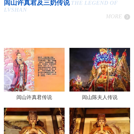
闾山许真君及三奶传说
THE LEGEND OF
LVSHAN
MORE
闾山许真君传说
闾山陈夫人传说